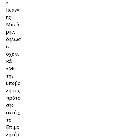
κ.
Ιωάνν
ης
Μπού
ρης,
δήλωσ
ε
σχετι
κά:
«Με
την
υποβο
λή της
πρότα
σης
αυτής,
το
Επιμε
λητήρι