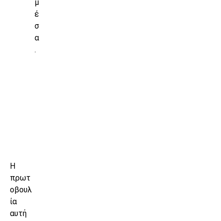
μ
έ
σ
α
.
Η
πρωτ
οβουλ
ία
αυτή