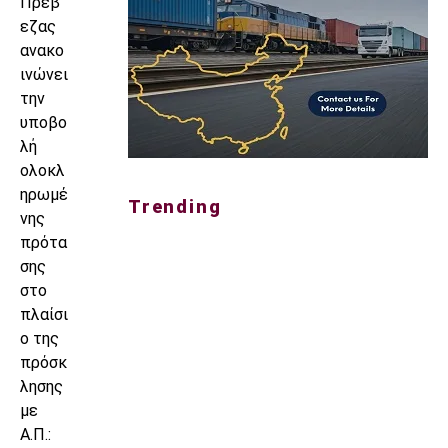
Πρέβ
εζας
ανακο
ινώνει
την
υποβο
λή
ολοκλ
ηρωμέ
Trending
νης
πρότα
σης
στο
πλαίσι
ο της
πρόσκ
λησης
με
Α.Π.: