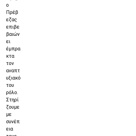
ο
Πρέβ
εζας
επιβε
βαιών
ει
έμπρα
κτα
τον
αναπτ
υξιακό
του
ρόλο.
Στηρί
ζουμε
με
συνέπ
εια