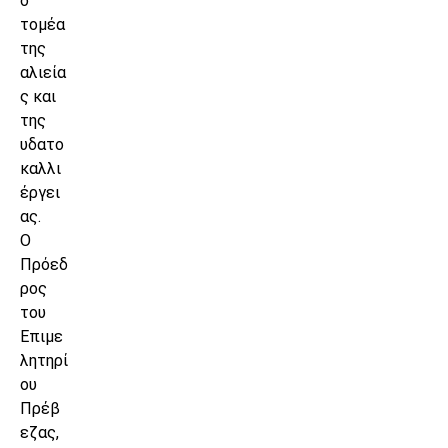
ό
τομέα
της
αλιεία
ς και
της
υδατο
καλλι
έργει
ας.
Ο
Πρόεδ
ρος
του
Επιμε
λητηρί
ου
Πρέβ
εζας,