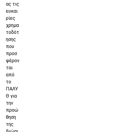
ας τις
ευκαι
ρίες
χρημα
τοδότ
ησης
που
προσ
φέρον
ται
από
το
ΠΑΛΥ
Θ για
την
προώ
θηση
της
βιώσι