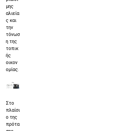
μης
αλιεία
ς και
την
τόνωσ
η της
τοπικ
ής
οικον
ομίας.
Στο
πλαίσι
ο της
πρότα