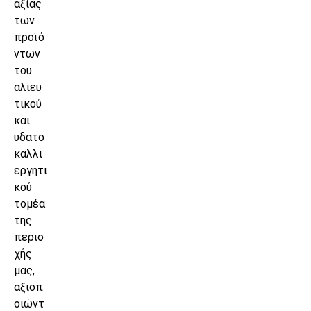
αξίας
των
προϊό
ντων
του
αλιευ
τικού
και
υδατο
καλλι
εργητι
κού
τομέα
της
περιο
χής
μας,
αξιοπ
οιώντ