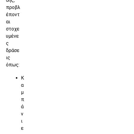
σης,
προβλ
έποντ
αι
στοχε
υμένε
ς
δράσε
ις
όπως:
Κ
α
μ
π
ά
ν
ι
ε