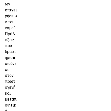
ων
επιχει
ρήσεω
ν του
νομού
Πρέβ
εζας
που
δραστ
ηριοπ
οιούντ
αι
στον
πρωτ
ογενή
και
μεταπ
οιητικ