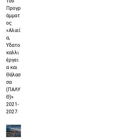
του
Προγρ
άμματ
ος
«Αλιεί
α,
Υδατο
καλλι
έργει
α και
Θάλασ
σα
(ΠΑΛΥ
Θ)»
2021-
2027.