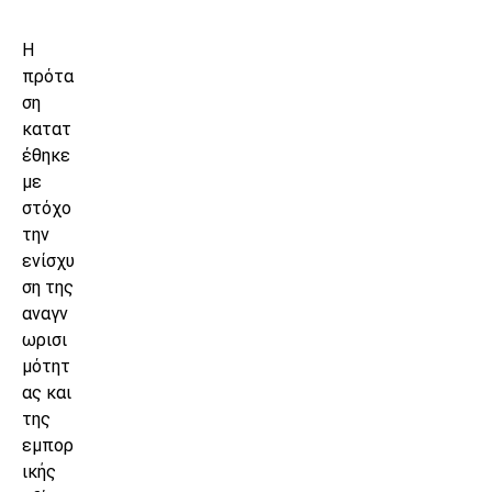
Η
πρότα
ση
κατατ
έθηκε
με
στόχο
την
ενίσχυ
ση της
αναγν
ωρισι
μότητ
ας και
της
εμπορ
ικής