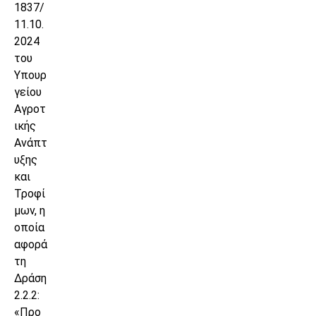
1837/
11.10.
2024
του
Υπουρ
γείου
Αγροτ
ικής
Ανάπτ
υξης
και
Τροφί
μων, η
οποία
αφορά
τη
Δράση
2.2.2:
«Προ