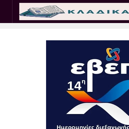
Σωματεία
Εμπ. 