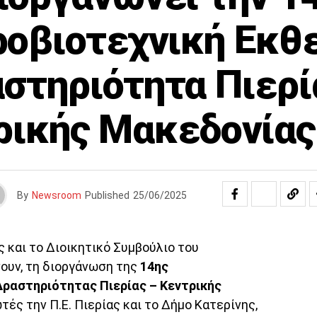
οβιοτεχνική Εκθ
στηριότητα Πιερί
ρικής Μακεδονίας
By
Newsroom
Published
25/06/2025
 και το Διοικητικό Συμβούλιο του
νουν, τη διοργάνωση της
14ης
ραστηριότητας Πιερίας – Κεντρικής
τές την Π.Ε. Πιερίας και το Δήμο Κατερίνης,