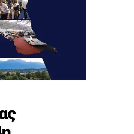
ας
4η