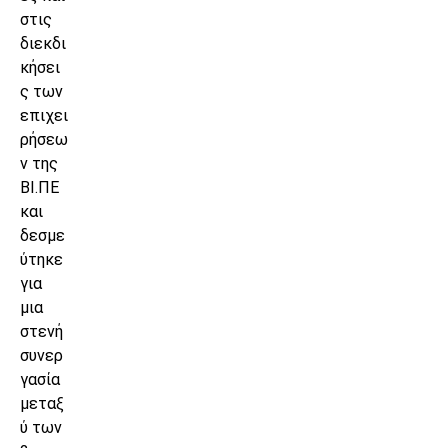
στις
διεκδι
κήσει
ς των
επιχει
ρήσεω
ν της
ΒΙ.ΠΕ
και
δεσμε
ύτηκε
για
μια
στενή
συνερ
γασία
μεταξ
ύ των