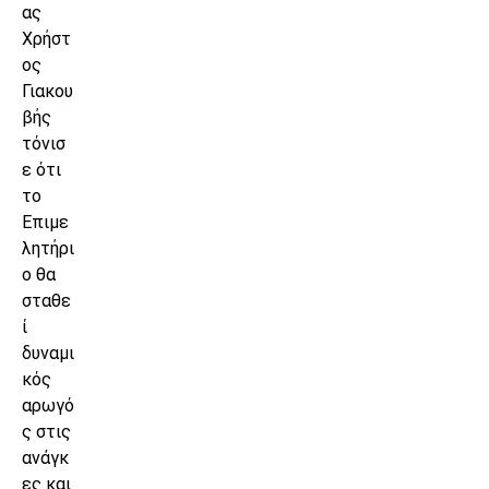
ας
Χρήστ
ος
Γιακου
βής
τόνισ
ε ότι
το
Επιμε
λητήρι
ο θα
σταθε
ί
δυναμι
κός
αρωγό
ς στις
ανάγκ
ες και