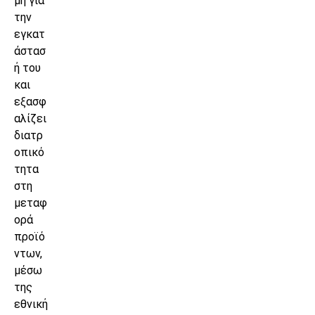
μή για
την
εγκατ
άστασ
ή του
και
εξασφ
αλίζει
διατρ
οπικό
τητα
στη
μεταφ
ορά
προϊό
ντων,
μέσω
της
εθνική