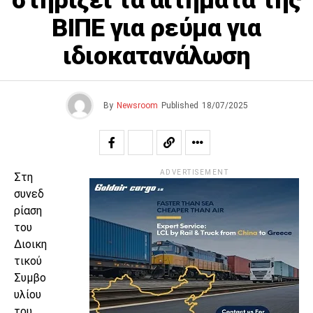
στηρίζει τα αιτήματα της
ΒΙΠΕ για ρεύμα για
ιδιοκατανάλωση
By
Newsroom
Published
18/07/2025
ADVERTISEMENT
Στη
συνεδ
ρίαση
του
Διοικη
τικού
Συμβο
υλίου
του