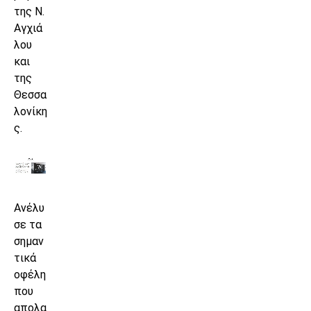
της Ν.
Αγχιά
λου
και
της
Θεσσα
λονίκη
ς.
Ανέλυ
σε τα
σημαν
τικά
οφέλη
που
απολα