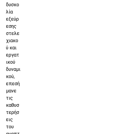
δυσκο
λία
εξεύρ
εσης
στελε
χιακο
ύ και
εργατ
ικού
δυναμι
κού,
επεσή
μανε
τις
καθυσ
τερήσ
εις
του
αναπτ