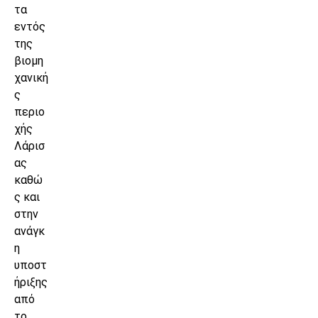
τα
εντός
της
βιομη
χανική
ς
περιο
χής
Λάρισ
ας
καθώ
ς και
στην
ανάγκ
η
υποστ
ήριξης
από
το