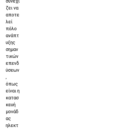
συνεχί
ζει να
αποτε
λεί
πόλο
ανάπτ
υξης
σημαν
τικών
επενδ
ύσεων
,
όπως
είναι η
κατασ
κευή
μονάδ
ας
ηλεκτ