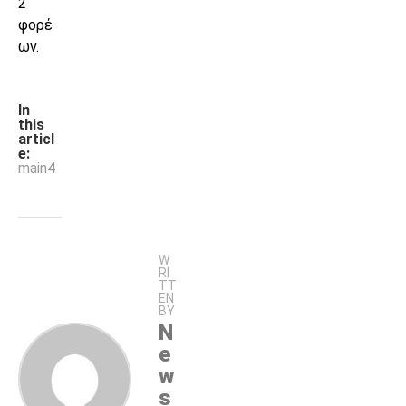
2
φορέ
ων.
In
this
articl
e:
main4
W
RI
TT
EN
BY
N
e
w
s