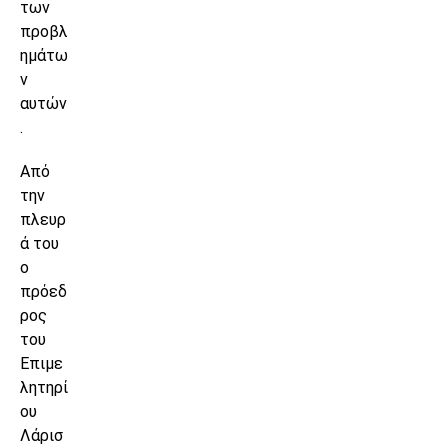
των
προβλ
ημάτω
ν
αυτών
.
Από
την
πλευρ
ά του
ο
πρόεδ
ρος
του
Επιμε
λητηρί
ου
Λάρισ