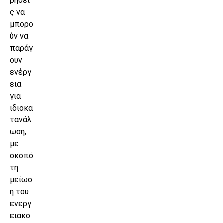
ρήσει
ς να
μπορο
ύν να
παράγ
ουν
ενέργ
εια
για
ιδιοκα
τανάλ
ωση,
με
σκοπό
τη
μείωσ
η του
ενεργ
ειακο