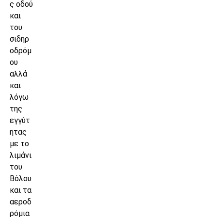
ς οδού
και
του
σιδηρ
οδρόμ
ου
αλλά
και
λόγω
της
εγγύτ
ητας
με το
λιμάνι
του
Βόλου
και τα
αεροδ
ρόμια