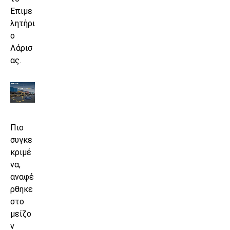
Επιμε
λητήρι
ο
Λάρισ
ας.
Πιο
συγκε
κριμέ
να,
αναφέ
ρθηκε
στο
μείζο
ν