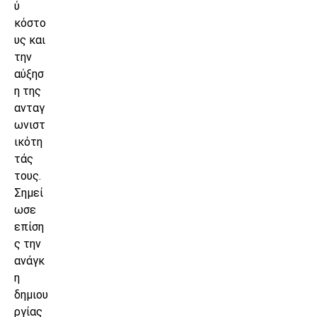
ύ
κόστο
υς και
την
αύξησ
η της
ανταγ
ωνιστ
ικότη
τάς
τους.
Σημεί
ωσε
επίση
ς την
ανάγκ
η
δημιου
ργίας