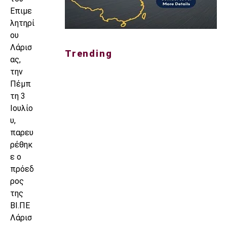
Επιμε
λητηρί
ου
Λάρισ
Trending
ας,
την
Πέμπ
τη 3
Ιουλίο
υ,
παρευ
ρέθηκ
ε ο
πρόεδ
ρος
της
ΒΙ.ΠΕ
Λάρισ