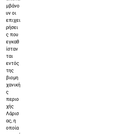
μβάνο
υν οι
επιχει
ρήσει
ς που
εγκαθ
ίσταν
ται
εντός
της
βιομη
χανική
ς
περιο
χής
Λάρισ
ας, η
οποία