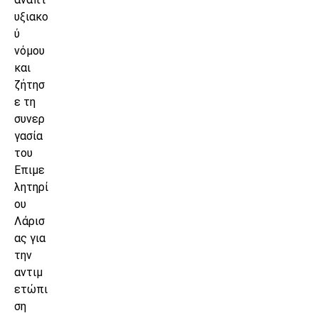
υξιακο
ύ
νόμου
και
ζήτησ
ε τη
συνερ
γασία
του
Επιμε
λητηρί
ου
Λάρισ
ας για
την
αντιμ
ετώπι
ση