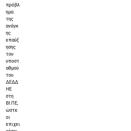
πρόβλ
ημα
της
ανάγκ
ης
επαύξ
ησης
του
υποστ
αθμού
του
ΔΕΔΔ
ΗΕ
στη
ΒΙ.ΠΕ,
ώστε
οι
επιχει