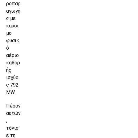
ροπαρ
αγωγή
ς με
καύσι
μο
φυσικ
ό
αέριο
καθαρ
ής
ισχύο
ς 792
MW.
Πέραν
αυτών
,
τόνισ
ε τη