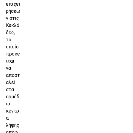
επιχει
ρήσεω
ν στις
Κυκλά
δες,
το
οποίο
πρόκε
ιται
να
αποστ
αλεί
στα
αρμόδ
ια
κέντρ
α
λήψης
αποφ