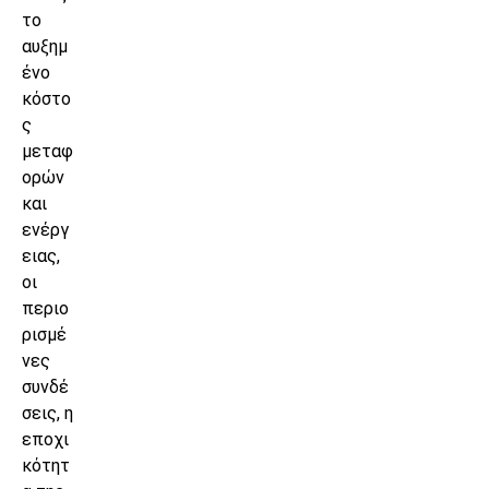
το
αυξημ
ένο
κόστο
ς
μεταφ
ορών
και
ενέργ
ειας,
οι
περιο
ρισμέ
νες
συνδέ
σεις, η
εποχι
κότητ