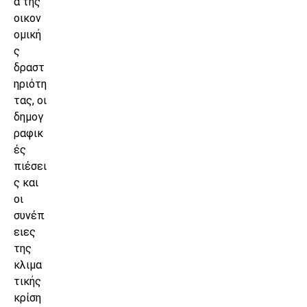
α της
οικον
ομική
ς
δραστ
ηριότη
τας, οι
δημογ
ραφικ
ές
πιέσει
ς και
οι
συνέπ
ειες
της
κλιμα
τικής
κρίση