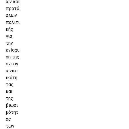
ων και
προτά
σεων
πολιτι
κής
για
την
ενίσχυ
ση της
ανταγ
ωνιστ
ικότη
τας
και
της
βιωσι
μότητ
ας
των