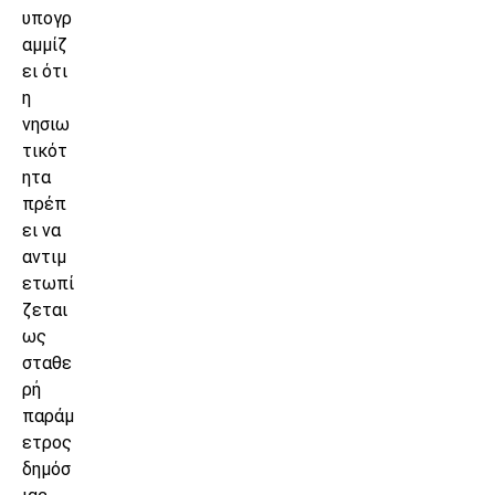
υπογρ
αμμίζ
ει ότι
η
νησιω
τικότ
ητα
πρέπ
ει να
αντιμ
ετωπί
ζεται
ως
σταθε
ρή
παράμ
ετρος
δημόσ