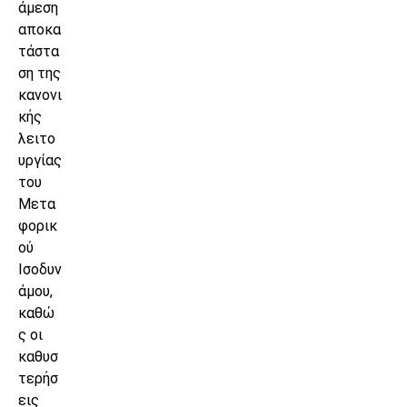
άμεση
αποκα
τάστα
ση της
κανονι
κής
λειτο
υργίας
του
Μετα
φορικ
ού
Ισοδυν
άμου,
καθώ
ς οι
καθυσ
τερήσ
εις