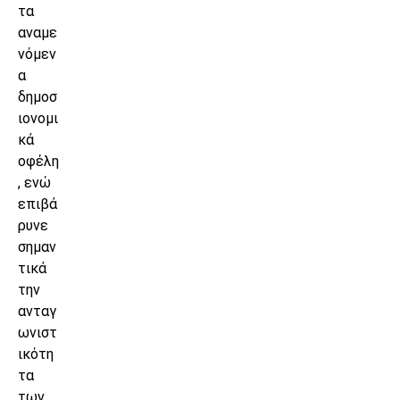
τα
αναμε
νόμεν
α
δημοσ
ιονομι
κά
οφέλη
, ενώ
επιβά
ρυνε
σημαν
τικά
την
ανταγ
ωνιστ
ικότη
τα
των