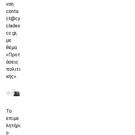
νση
conta
ct@cy
clades
cc.gr,
με
θέμα
«Προτ
άσεις
πολιτι
κής».
Το
επιμε
λητήρι
ο