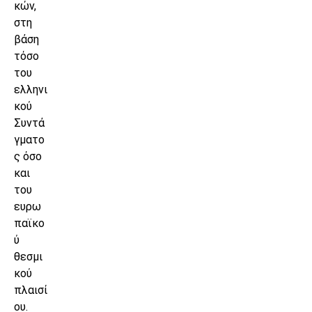
κών,
στη
βάση
τόσο
του
ελληνι
κού
Συντά
γματο
ς όσο
και
του
ευρω
παϊκο
ύ
θεσμι
κού
πλαισί
ου.