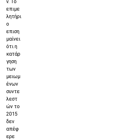
ν. Το
επιμε
λητήρι
ο
επιση
μαίνει
ότι η
κατάρ
γηση
των
μειωμ
ένων
συντε
λεστ
ών το
2015
δεν
απέφ
ερε