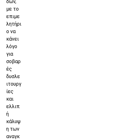
δων,
με το
επιμε
λητήρι
ο να
κάνει
λόγο
για
σοβαρ
ές
δυσλε
ιτουργ
ίες
και
ελλιπ
ή
κάλυψ
η των
αναγκ