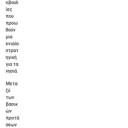
οβουλ
ίες
που
προω
θούν
μια
ενιαία
στρατ
ηγική
για τα
νησιά.
Μετα
ξύ
των
βασικ
ών
προτά
σεων