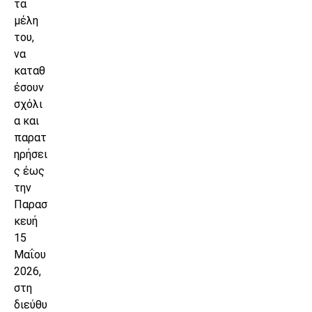
τα
μέλη
του,
να
καταθ
έσουν
σχόλι
α και
παρατ
ηρήσει
ς έως
την
Παρασ
κευή
15
Μαΐου
2026,
στη
διεύθυ