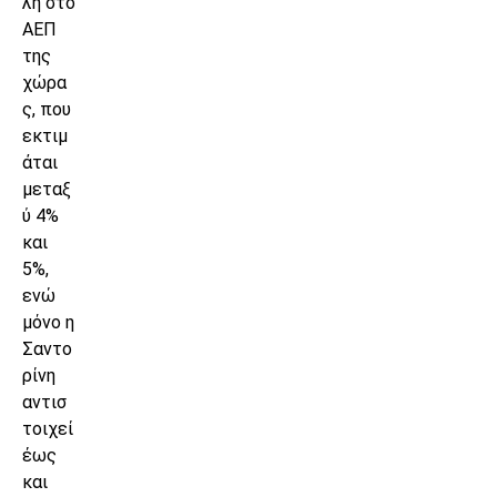
λή στο
ΑΕΠ
της
χώρα
ς, που
εκτιμ
άται
μεταξ
ύ 4%
και
5%,
ενώ
μόνο η
Σαντο
ρίνη
αντισ
τοιχεί
έως
και