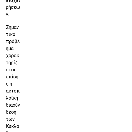
επιχει
ρήσεω
ν.
Σημαν
τικό
πρόβλ
ημα
χαρακ
τηρίζ
εται
επίση
ς η
ακτοπ
λοϊκή
διασύν
δεση
των
Κυκλά