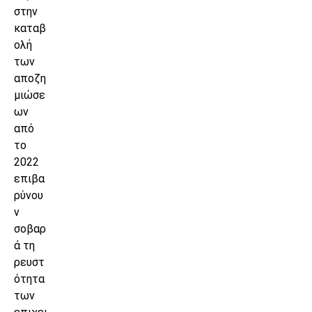
στην
καταβ
ολή
των
αποζη
μιώσε
ων
από
το
2022
επιβα
ρύνου
ν
σοβαρ
ά τη
ρευστ
ότητα
των