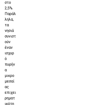
στο
2,5%.
Παράλ
ληλα,
τα
νησιά
συνιστ
ούν
έναν
ισχυρ
ό
πυρήν
α
μικρο
μεσαί
ας
επιχει
ρηματ
ικότη