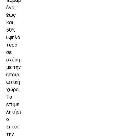
παραμ
ένει
έως
και
50%
υψηλό
τερο
σε
σχέση
με την
ηπειρ
ωτική
χώρα.
Το
επιμε
λητήρι
ο
ζητεί
την