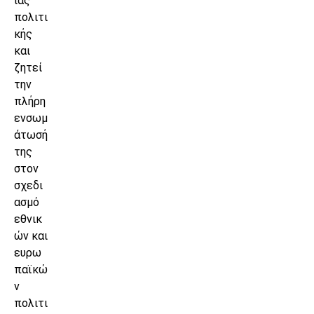
ιας
πολιτι
κής
και
ζητεί
την
πλήρη
ενσωμ
άτωσή
της
στον
σχεδι
ασμό
εθνικ
ών και
ευρω
παϊκώ
ν
πολιτι