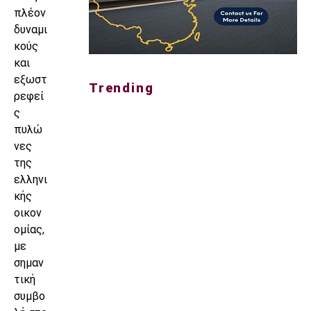
πλέον
δυναμι
κούς
και
εξωστ
Trending
ρεφεί
ς
πυλώ
νες
της
ελληνι
κής
οικον
ομίας,
με
σημαν
τική
συμβο