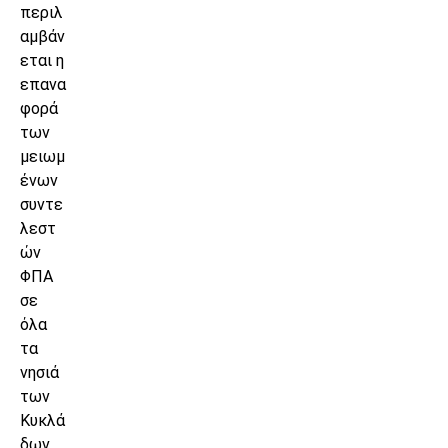
περιλ
αμβάν
εται η
επανα
φορά
των
μειωμ
ένων
συντε
λεστ
ών
ΦΠΑ
σε
όλα
τα
νησιά
των
Κυκλά
δων,