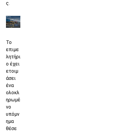
ς.
Το
επιμε
λητήρι
ο έχει
ετοιμ
άσει
ένα
ολοκλ
ηρωμέ
νο
υπόμν
ημα
θέσε