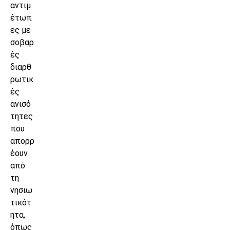
αντιμ
έτωπ
ες με
σοβαρ
ές
διαρθ
ρωτικ
ές
ανισό
τητες
που
απορρ
έουν
από
τη
νησιω
τικότ
ητα,
όπως