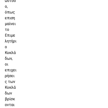
Ωστόσ
ο,
όπως
επιση
μαίνει
το
Επιμε
λητήρι
ο
Κυκλά
δων,
οι
επιχει
ρήσει
ς των
Κυκλά
δων
βρίσκ
ονται