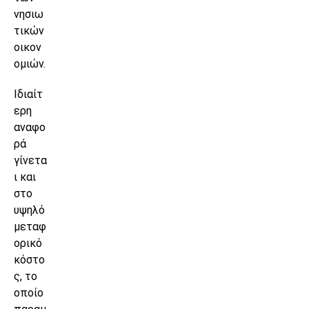
νησιω
τικών
οικον
ομιών.
Ιδιαίτ
ερη
αναφο
ρά
γίνετα
ι και
στο
υψηλό
μεταφ
ορικό
κόστο
ς, το
οποίο