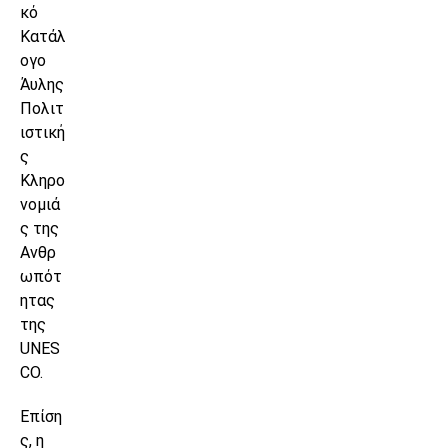
κό
Κατάλ
ογο
Άυλης
Πολιτ
ιστική
ς
Κληρο
νομιά
ς της
Ανθρ
ωπότ
ητας
της
UNES
CO.
Επίση
ς, η