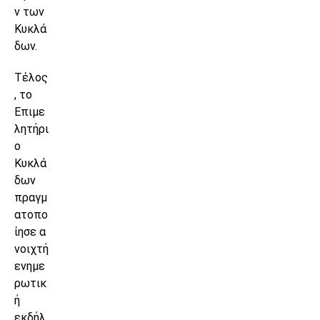
ν των
Κυκλά
δων.
Τέλος
, το
Επιμε
λητήρι
ο
Κυκλά
δων
πραγμ
ατοπο
ίησε α
νοιχτή
ενημε
ρωτικ
ή
εκδήλ