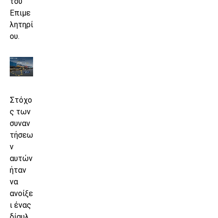
του
Επιμε
λητηρί
ου.
Στόχο
ς των
συναν
τήσεω
ν
αυτών
ήταν
να
ανοίξε
ι ένας
δίαυλ