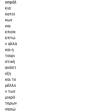
ασφάλ
εια
κατοί
κων
και
επισκ
επτώ
ν αλλά
και η
τουρι
στική
ανάπτ
υξη
και το
μέλλο
ν των
μικρό
τερων
νησιώ