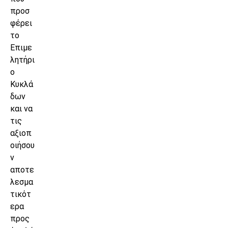
προσ
φέρει
το
Επιμε
λητήρι
ο
Κυκλά
δων
και να
τις
αξιοπ
οιήσου
ν
αποτε
λεσμα
τικότ
ερα
προς