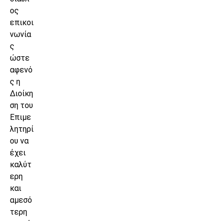
ος
επικοι
νωνία
ς
ώστε
αφενό
ς η
Διοίκη
ση του
Επιμε
λητηρί
ου να
έχει
καλύτ
ερη
και
αμεσό
τερη