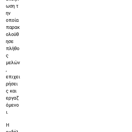
ωση τ
ην
οποία
παρακ
ολούθ
ησε
πλήθο
ς
μελών
,
επιχει
ρήσει
ς και
εργαζ
όμενο
ι.
Η