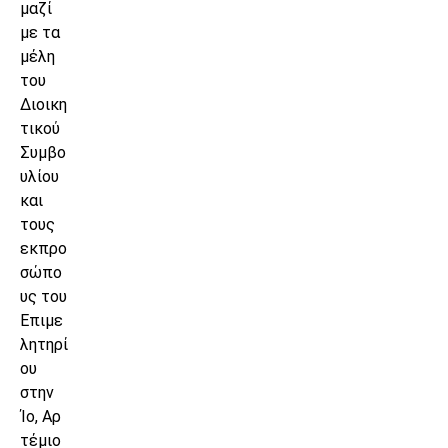
μαζί
με τα
μέλη
του
Διοικη
τικού
Συμβο
υλίου
και
τους
εκπρο
σώπο
υς του
Επιμε
λητηρί
ου
στην
Ίο, Αρ
τέμιο