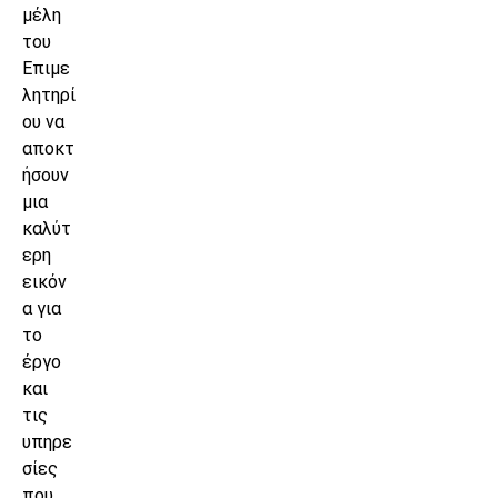
μέλη
του
Επιμε
λητηρί
ου να
αποκτ
ήσουν
μια
καλύτ
ερη
εικόν
α για
το
έργο
και
τις
υπηρε
σίες
που