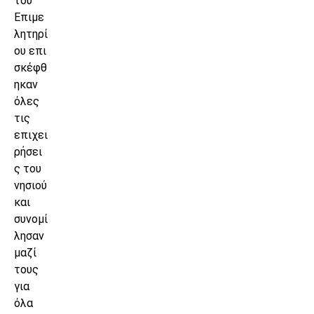
του
Επιμε
λητηρί
ου επι
σκέφθ
ηκαν
όλες
τις
επιχει
ρήσει
ς του
νησιού
και
συνομί
λησαν
μαζί
τους
για
όλα