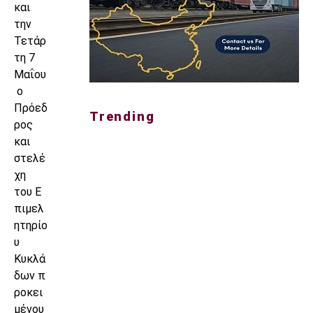
και
την
Τετάρ
τη 7
Μαΐου
ο
Πρόεδ
Trending
ρος
και
στελέ
χη
του Ε
πιμελ
ητηρίο
υ
Κυκλά
δων π
ροκει
μένου