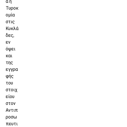
α η
Τυροκ
ομία
στις
Κυκλά
δες,
εν
όψει
και
της
εγγρα
φής
του
στοιχ
είου
στον
Αντιπ
ροσω
πευτι