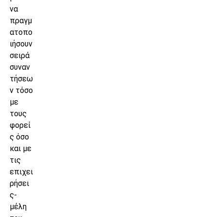
να
πραγμ
ατοπο
ιήσουν
σειρά
συναν
τήσεω
ν τόσο
με
τους
φορεί
ς όσο
και με
τις
επιχει
ρήσει
ς-
μέλη