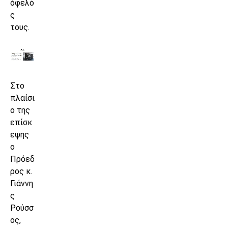
όφελό
ς
τους.
Στο
πλαίσι
ο της
επίσκ
εψης
ο
Πρόεδ
ρος κ.
Γιάννη
ς
Ρούσσ
ος,