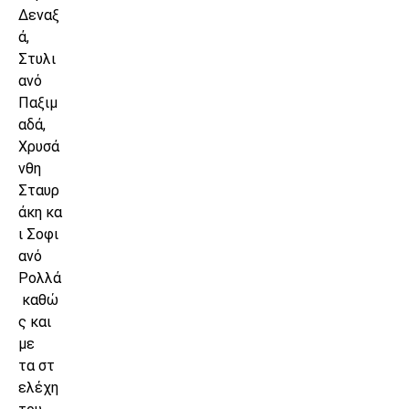
Δεναξ
ά,
Στυλι
ανό
Παξιμ
αδά,
Χρυσά
νθη
Σταυρ
άκη κα
ι Σοφι
ανό
Ρολλά
καθώ
ς και
με
τα στ
ελέχη