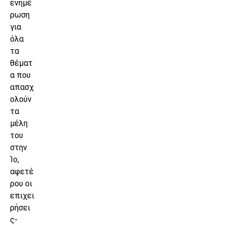
ενημέ
ρωση
για
όλα
τα
θέματ
α που
απασχ
ολούν
τα
μέλη
του
στην
Ίο,
αφετέ
ρου οι
επιχει
ρήσει
ς-