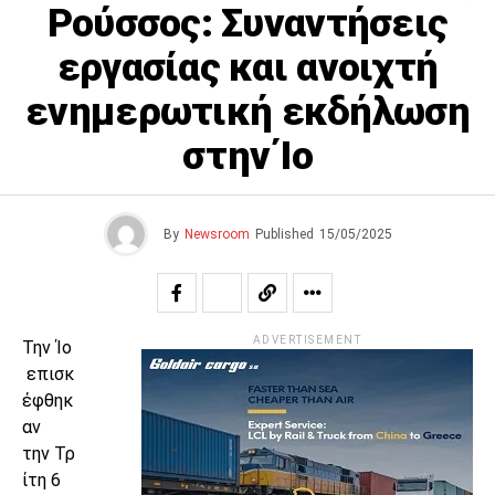
Ρούσσος: Συναντήσεις
εργασίας και ανοιχτή
ενημερωτική εκδήλωση
στην Ίο
By
Newsroom
Published
15/05/2025
ADVERTISEMENT
Την Ίο
επισκ
έφθηκ
αν
την Τρ
ίτη 6