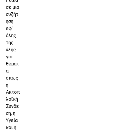
Γκίκα
σε μια
συζήτ
ηση
εφ’
όλης
της
ύλης
για
θέματ
α
όπως
η
Ακτοπ
λοϊκή
Σύνδε
ση, η
Υγεία
και η