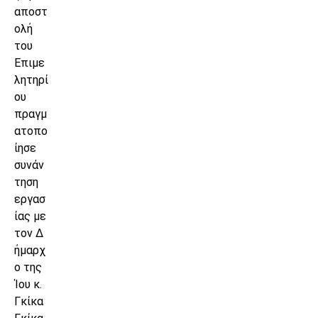
αποστ
ολή
του
Επιμε
λητηρί
ου
πραγμ
ατοπο
ίησε
συνάν
τηση
εργασ
ίας με
τον Δ
ήμαρχ
ο της
Ίου κ.
Γκίκα