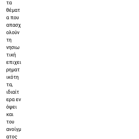
τα
θέματ
α που
απασχ
ολούν
τη
νησιω
τική
επιχει
ρηματ
ικότη
τα,
ιδιαίτ
ερα εν
όψει
και
του
ανοίγμ
ατος