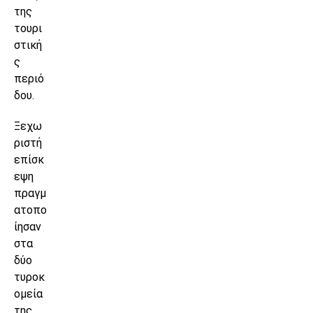
της
τουρι
στική
ς
περιό
δου.
Ξεχω
ριστή
επίσκ
εψη
πραγμ
ατοπο
ίησαν
στα
δύο
τυροκ
ομεία
της