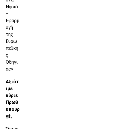
Νησιά
–
Εφαρμ
ογή
της
Ευρω
παϊκή
ς
Οδηγί
ας»
Αξιότ
ιμε
κύριε
Πρωθ
υπουρ
γέ,
Όπως