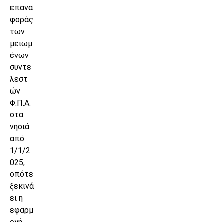
επανα
φοράς
των
μειωμ
ένων
συντε
λεστ
ών
Φ.Π.Α.
στα
νησιά
από
1/1/2
025,
οπότε
ξεκινά
ει η
εφαρμ
ογή