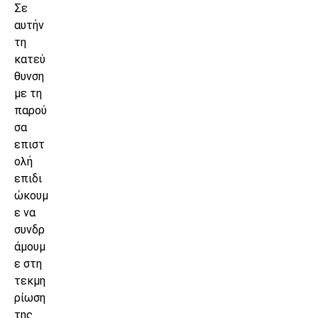
Σε
αυτήν
τη
κατεύ
θυνση
με τη
παρού
σα
επιστ
ολή
επιδι
ώκουμ
ε να
συνδρ
άμουμ
ε στη
τεκμη
ρίωση
της