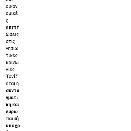
οικον
ομικέ
ς
επιπτ
ώσεις
στις
νησιω
τικές
κοινω
νίες.
Τονίζ
εται η
συντα
γματι
κή και
ευρω
παϊκή
υποχρ