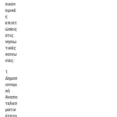
οικον
ομικέ
ς
επιπτ
ώσεις
στις
νησιω
τικές
κοινω
νίες.
1.
Δημοσ
ιονομι
κή
Αναπο
τελεσ
ματικ
ότητα