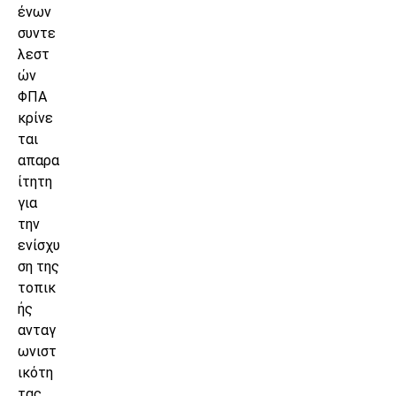
ένων
συντε
λεστ
ών
ΦΠΑ
κρίνε
ται
απαρα
ίτητη
για
την
ενίσχυ
ση της
τοπικ
ής
ανταγ
ωνιστ
ικότη
τας,