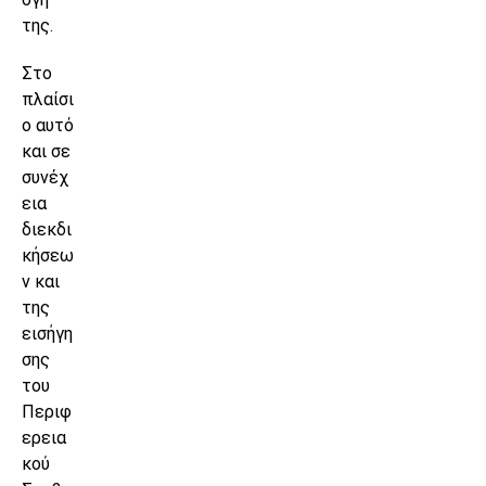
της.
Στο
πλαίσι
ο αυτό
και σε
συνέχ
εια
διεκδι
κήσεω
ν και
της
εισήγη
σης
του
Περιφ
ερεια
κού