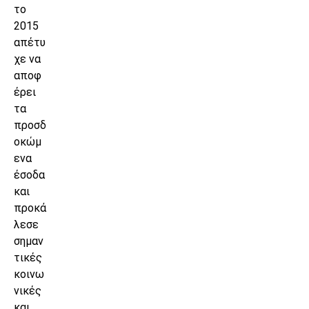
το
2015
απέτυ
χε να
αποφ
έρει
τα
προσδ
οκώμ
ενα
έσοδα
και
προκά
λεσε
σημαν
τικές
κοινω
νικές
και