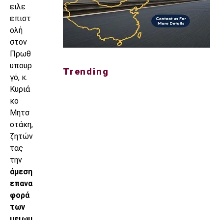
ειλε
επιστ
ολή
στον
Πρωθ
υπουρ
Trending
γό, κ.
Κυριά
κο
Μητσ
οτάκη,
ζητών
τας
την
άμεση
επανα
φορά
των
μειωμ