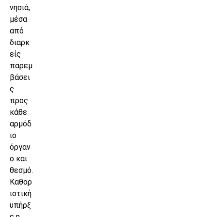
νησιά,
μέσα
από
διαρκ
είς
παρεμ
βάσει
ς
προς
κάθε
αρμόδ
ιο
όργαν
ο και
θεσμό.
Καθορ
ιστική
υπήρξ
ε η