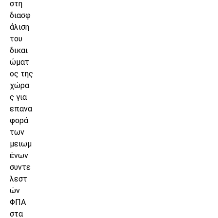
στη
διασφ
άλιση
του
δικαι
ώματ
ος της
χώρα
ς για
επανα
φορά
των
μειωμ
ένων
συντε
λεστ
ών
ΦΠΑ
στα