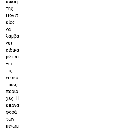
έωση
της
Πολιτ
είας
να
λαμβά
νει
ειδικά
μέτρα
για
τις
νησιω
τικές
περιο
χές. Η
επανα
φορά
των
μειωμ