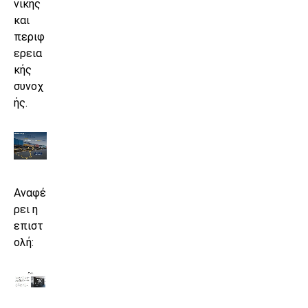
νικής
και
περιφ
ερεια
κής
συνοχ
ής.
Αναφέ
ρει η
επιστ
ολή: