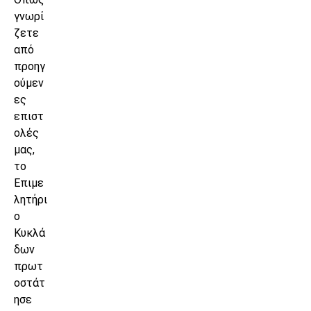
γνωρί
ζετε
από
προηγ
ούμεν
ες
επιστ
ολές
μας,
το
Επιμε
λητήρι
ο
Κυκλά
δων
πρωτ
οστάτ
ησε