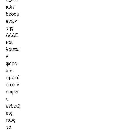
κών
δεδομ
ένων
της
ΑΑΔΕ
και
λοιπώ
ν
φορέ
ων,
προκύ
πτουν
σαφεί
ς
ενδείξ
εις
πως
το