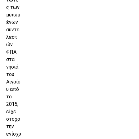
ς των
μειωμ
ένων
συντε
λεστ
ών
ΦΠΑ
στα
νησιά
του
Αιγαίο
υ από
το
2015,
είχε
στόχο
την
ενίσχυ