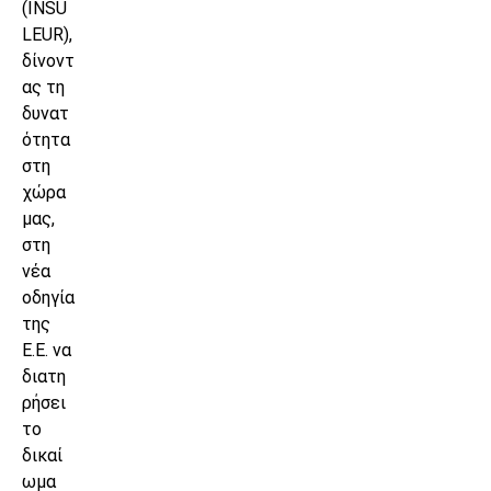
(INSU
LEUR),
δίνοντ
ας τη
δυνατ
ότητα
στη
χώρα
μας,
στη
νέα
οδηγία
της
Ε.Ε. να
διατη
ρήσει
το
δικαί
ωμα