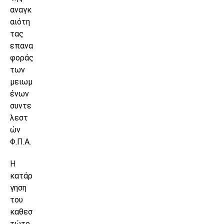
αναγκ
αιότη
τας
επανα
φοράς
των
μειωμ
ένων
συντε
λεστ
ών
Φ.Π.Α.
Η
κατάρ
γηση
του
καθεσ
τώτο