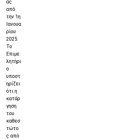
ας
από
την 1η
Ιανουα
ρίου
2025.
Το
Επιμε
λητήρι
ο
υποστ
ηρίζει
ότι η
κατάρ
γηση
του
καθεσ
τώτο
ς από