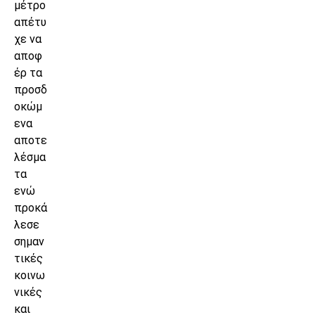
μέτρο
απέτυ
χε να
αποφ
έρ τα
προσδ
οκώμ
ενα
αποτε
λέσμα
τα
ενώ
προκά
λεσε
σημαν
τικές
κοινω
νικές
και