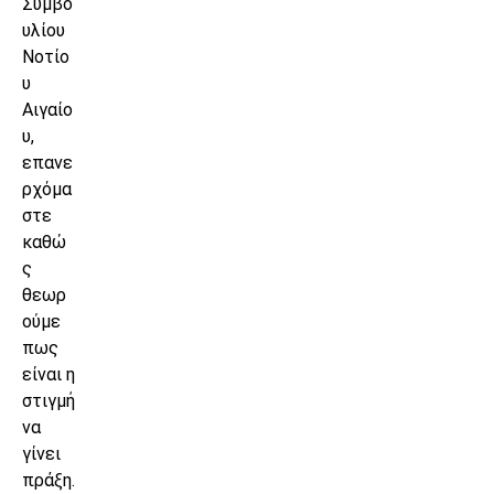
Συμβο
υλίου
Νοτίο
υ
Αιγαίο
υ,
επανε
ρχόμα
στε
καθώ
ς
θεωρ
ούμε
πως
είναι η
στιγμή
να
γίνει
πράξη.