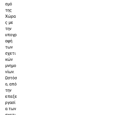
σμό
της
Χώρα
ς με
την
υπογρ
αφή
των
σχετι
κών
μνημο
νίων.
Ωστόσ
ο, από
την
επεξε
ργασί
α των
σχετι