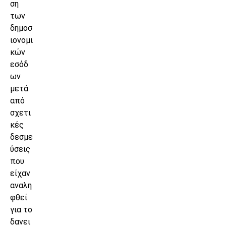
ση
των
δημοσ
ιονομι
κών
εσόδ
ων
μετά
από
σχετι
κές
δεσμε
ύσεις
που
είχαν
αναλη
φθεί
για το
δανει