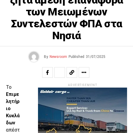
ζητά άμεση επαναφορά
των Μειωμένων
Συντελεστών ΦΠΑ στα
Νησιά
By
Newsroom
Published
31/07/2025
ADVERTISEMENT
Το
Επιμε
λητήρ
ιο
Κυκλά
δων
απέστ