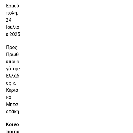
Ερµού
πολη,
24
Ιουλίο
υ 2025
Προς:
Πρωθ
υπουρ
γό της
Ελλάδ
ος κ.
Κυριά
κο
Μητσ
οτάκη
Κοινο
ποίησ