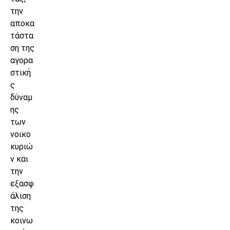
την
αποκα
τάστα
ση της
αγορα
στική
ς
δύναμ
ης
των
νοικο
κυριώ
ν και
την
εξασφ
άλιση
της
κοινω