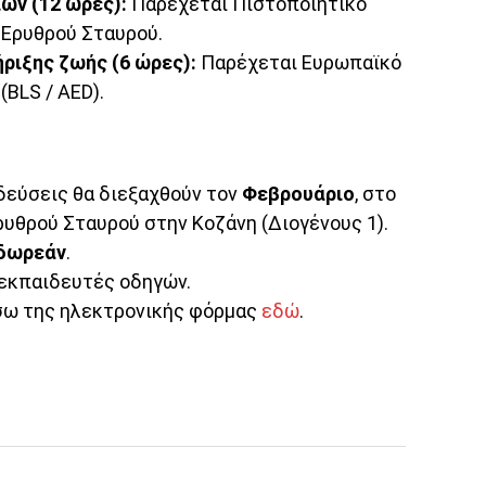
ν (12 ώρες):
Παρέχεται Πιστοποιητικό
 Ερυθρού Σταυρού.
ριξης ζωής (6 ώρες):
Παρέχεται Ευρωπαϊκό
BLS / AED).
δεύσεις θα διεξαχθούν τον
Φεβρουάριο
, στο
υθρού Σταυρού στην Κοζάνη (Διογένους 1).
δωρεάν
.
εκπαιδευτές οδηγών.
ω της ηλεκτρονικής φόρμας
εδώ
.