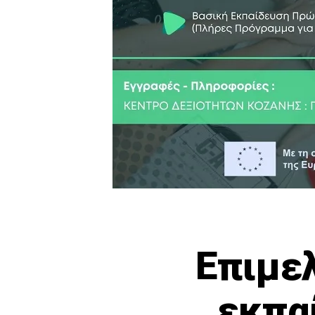
Επιμελ
εκπα