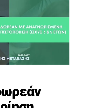
 δωρεάν
οίηση