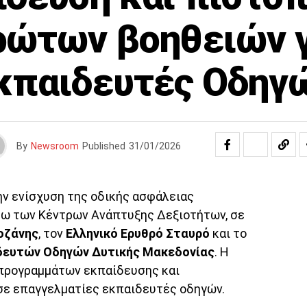
ρώτων βοηθειών γ
κπαιδευτές Οδηγ
By
Newsroom
Published
31/01/2026
ην ενίσχυση της οδικής ασφάλειας
σω των Κέντρων Ανάπτυξης Δεξιοτήτων, σε
οζάνης
, τον
Ελληνικό Ερυθρό Σταυρό
και το
δευτών Οδηγών Δυτικής Μακεδονίας
. Η
προγραμμάτων εκπαίδευσης και
ε επαγγελματίες εκπαιδευτές οδηγών.