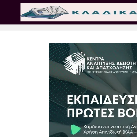
Σωματεία
Εμπ. 