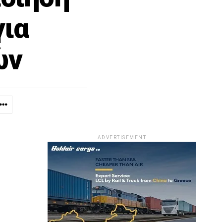
ια
ών
ADVERTISEMENT