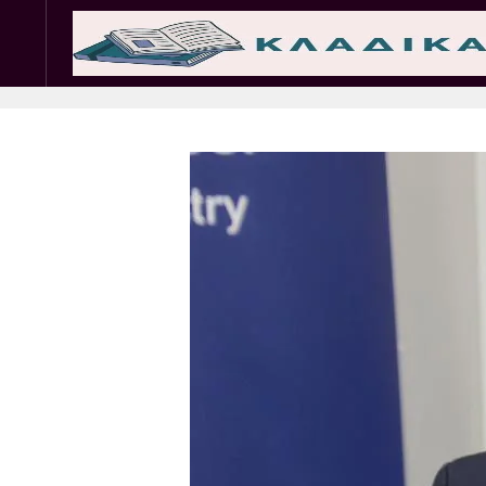
Σωματεία
Εμπ. 