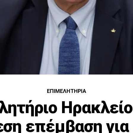
ΕΠΙΜΕΛΗΤΉΡΙΑ
λητήριο Ηρακλείο
ση επέμβαση για