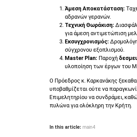
Άμεση Αποκατάσταση:
Ταχε
αδρανών γερανών.
Τεχνική Θωράκιση:
Διασφάλ
για άμεση αντιμετώπιση με
Εκσυγχρονισμός:
Δρομολόγησ
σύγχρονου εξοπλισμού.
Master Plan:
Παροχή
δεσμε
υλοποίηση των έργων του Ma
Ο Πρόεδρος κ. Καρκανάκης ξεκαθαρ
υποβαθμίζεται ούτε να παραγκωνί
Επιμελητηρίου να συνδράμει, καθ
πυλώνα για ολόκληρη την Κρήτη.
In this article:
main4