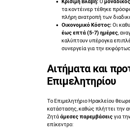
Κρίσιμη Βλάβη:
Ο
μοναδικός
τα κοντέινερ τέθηκε πρόσφα
πλήρη ανατροπή των διαδικ
Οικονομικό Κόστος:
Οι καθ
έως επτά (5-7) ημέρες
, αν
καλύπτουν υπέρογκα επιπλέ
συνεργεία για την εκφόρτωσ
Αιτήματα και προ
Επιμελητηρίου
Το Επιμελητήριο Ηρακλείου θεωρε
κατάστασης, καθώς πλήττει την α
Ζητά
άμεσες παρεμβάσεις
για τη
επίκεντρο: