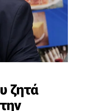
υ ζητά
 την