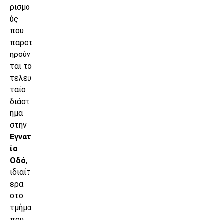
ρισμο
ύς
που
παρατ
ηρούν
ται το
τελευ
ταίο
διάστ
ημα
στην
Εγνατ
ία
Οδό
,
ιδιαίτ
ερα
στο
τμήμα
που