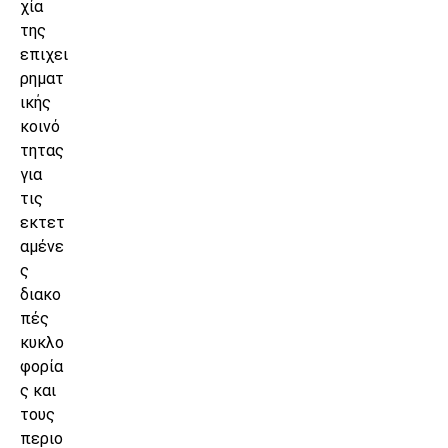
χία
της
επιχει
ρηματ
ικής
κοινό
τητας
για
τις
εκτετ
αμένε
ς
διακο
πές
κυκλο
φορία
ς και
τους
περιο