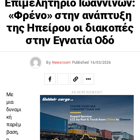
Επιμελητήριο Ιωαννίνων:
«Φρένο» στην ανάπτυξη
της Ηπείρου οι διακοπές
στην Εγνατία Οδό
By
Newsroom
Published
16/03/2026
ADVERTISEMENT
Με
μια
δυναμι
κή
παρέμ
βαση,
ο