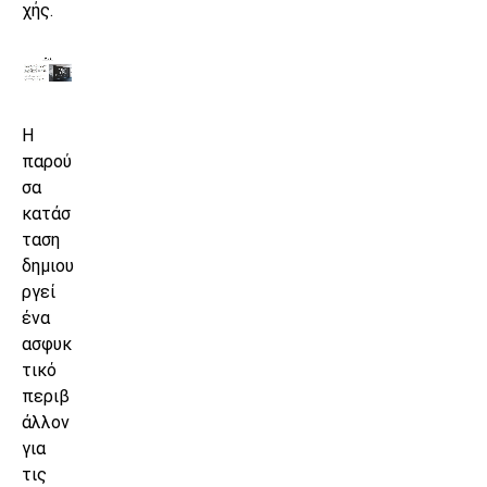
χής.
Η
παρού
σα
κατάσ
ταση
δημιου
ργεί
ένα
ασφυκ
τικό
περιβ
άλλον
για
τις