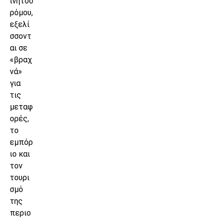
ινητοδ
ρόμου,
εξελί
σσοντ
αι σε
«βραχ
νά»
για
τις
μεταφ
ορές,
το
εμπόρ
ιο και
τον
τουρι
σμό
της
περιο