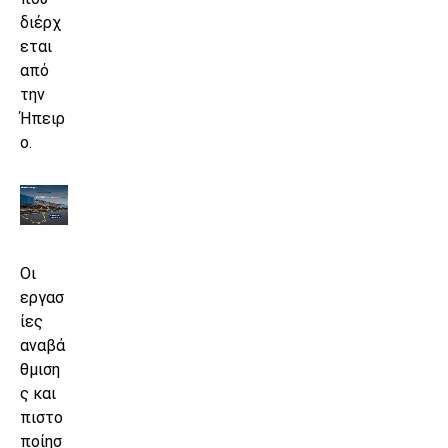
διέρχ
εται
από
την
Ήπειρ
ο.
Οι
εργασ
ίες
αναβά
θμιση
ς και
πιστο
ποίησ