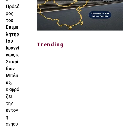
Πρόεδ
ρος
του
Επιμε
λητηρ
ίου
Trending
Ιωαννί
νων
, κ.
Σπυρί
δων
Μπέκ
ας
,
εκφρά
ζει
την
έντον
η
ανησυ