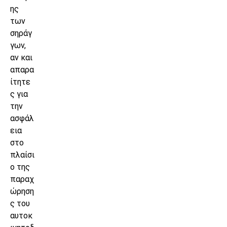
ης
των
σηράγ
γων,
αν και
απαρα
ίτητε
ς για
την
ασφάλ
εια
στο
πλαίσι
ο της
παραχ
ώρηση
ς του
αυτοκ