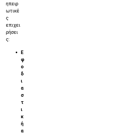
ηπειρ
ωτικέ
ς
επιχει
ρήσει
ς:
Ε
φ
ο
δ
ι
α
σ
τ
ι
κ
ή
α