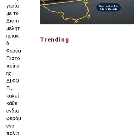
γασία
με το
Διεπι
μελητ
ηριακ
Trending
ό
Φορέα
Πιστο
ποίησ
ης –
ΔΙ.ΦΟ.
Π.,
καλεί
κάθε
ενδια
φερόμ
ενο
πολίτ