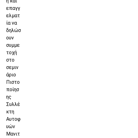
η και
επαγγ
ελματ
ία να
δηλώσ
ουν
συμμε
τοχή
στο
σεμιν
άριο
Πιστο
ποίησ
ης
Συλλέ
κτη
Αυτοφ
υών
Μανιτ