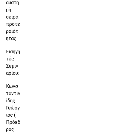
αυστη
ρή
σειρά
προτε
ραιότ
ητας.
Εισηγη
τές
Σεμιν
αρίου:
Κωνσ
ταντιν
ίδης
Γεώργ
ιος (
Πρόεδ
ρος