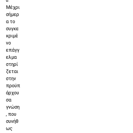
υ.
Μέχρι
σήμερ
α το
συγκε
κριμέ
νο
επάγγ
ελμα
στηρί
ζεται
στην
προϋπ
άρχου
σα
γνώση
, που
συνήθ
ως