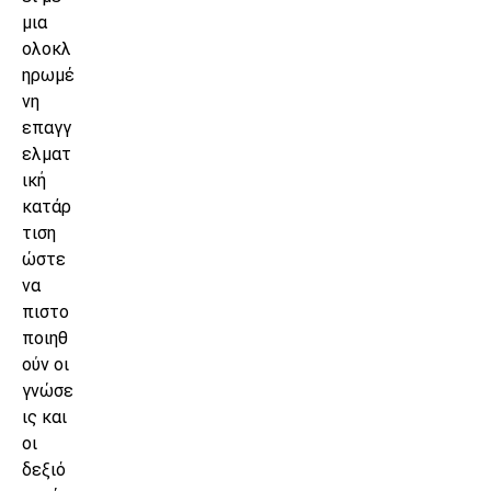
μια
ολοκλ
ηρωμέ
νη
επαγγ
ελματ
ική
κατάρ
τιση
ώστε
να
πιστο
ποιηθ
ούν οι
γνώσε
ις και
οι
δεξιό