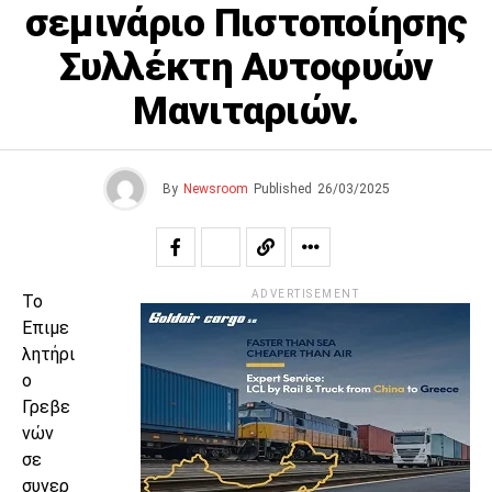
σεμινάριο Πιστοποίησης
Συλλέκτη Αυτοφυών
Μανιταριών.
By
Newsroom
Published
26/03/2025
ADVERTISEMENT
Το
Επιμε
λητήρι
ο
Γρεβε
νών
σε
συνερ