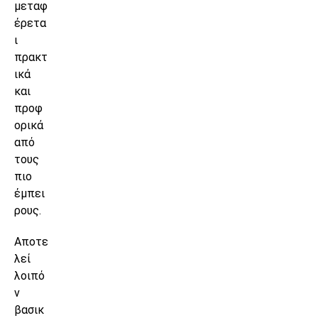
μεταφ
έρετα
ι
πρακτ
ικά
και
προφ
ορικά
από
τους
πιο
έμπει
ρους.
Αποτε
λεί
λοιπό
ν
βασικ