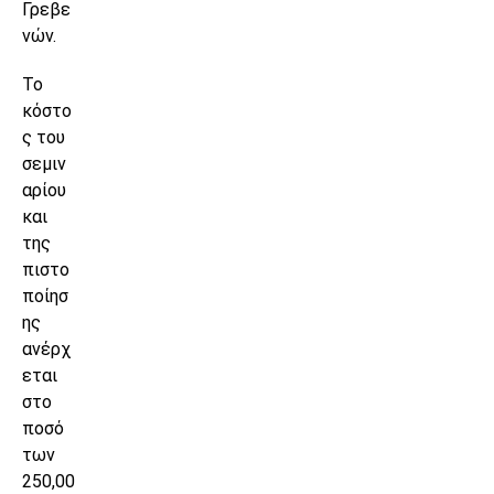
Γρεβε
νών.
Το
κόστο
ς του
σεμιν
αρίου
και
της
πιστο
ποίησ
ης
ανέρχ
εται
στο
ποσό
των
250,00