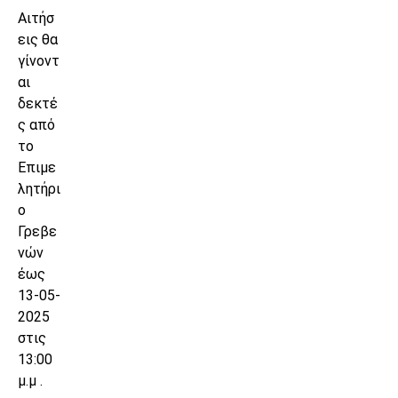
Αιτήσ
εις θα
γίνοντ
αι
δεκτέ
ς από
το
Επιμε
λητήρι
ο
Γρεβε
νών
έως
13-05-
2025
στις
13:00
μ.μ .