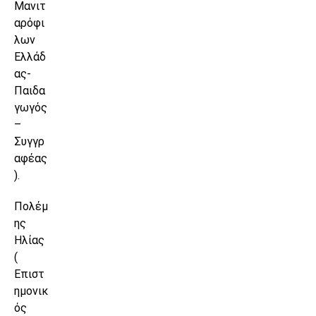
Μανιτ
αρόφι
λων
Ελλάδ
ας-
Παιδα
γωγός
–
Συγγρ
αφέας
).
Πολέμ
ης
Ηλίας
(
Επιστ
ημονικ
ός