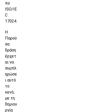
πο
ISO/IE
C
17024.
Η
Παρού
σα
δράση
έρχετ
αι να
συμπλ
ηρώσε
ι αυτό
το
κενό,
με τη
δημιου
ργία