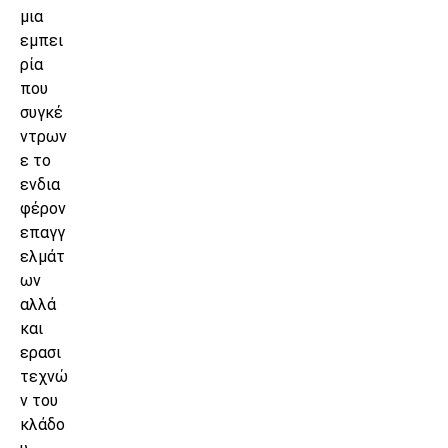
μια
εμπει
ρία
που
συγκέ
ντρων
ε το
ενδια
φέρον
επαγγ
ελμάτ
ων
αλλά
και
ερασι
τεχνώ
ν του
κλάδο