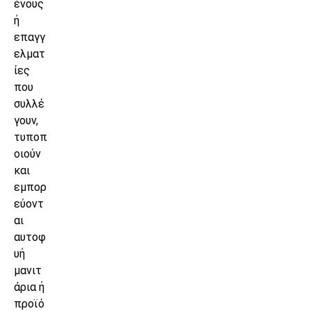
ένους
ή
επαγγ
ελματ
ίες
που
συλλέ
γουν,
τυποπ
οιούν
και
εμπορ
εύοντ
αι
αυτοφ
υή
μανιτ
άρια ή
προϊό