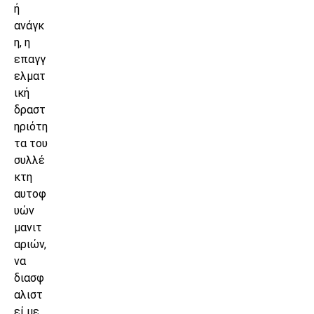
ή
ανάγκ
η, η
επαγγ
ελματ
ική
δραστ
ηριότη
τα του
συλλέ
κτη
αυτοφ
υών
μανιτ
αριών,
να
διασφ
αλιστ
εί με