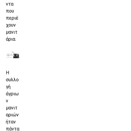
ντα
που
περιέ
χουν
μανιτ
άρια.
Η
συλλο
γή
άγριω
ν
μανιτ
αριών
ήταν
πάντα