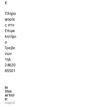
€.
Πληρο
φορίε
ς στο
Επιμε
λητήρι
ο
Γρεβε
νών
τηλ.:
24620
85501
In
this
articl
e:
main4