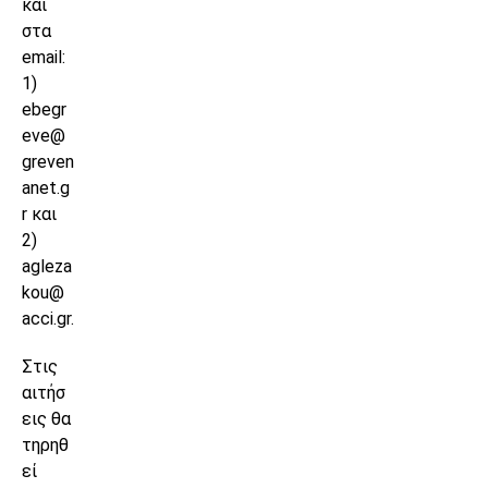
και
στα
email:
1)
ebegr
eve@
greven
anet.g
r και
2)
agleza
kou@
acci.gr.
Στις
αιτήσ
εις θα
τηρηθ
εί