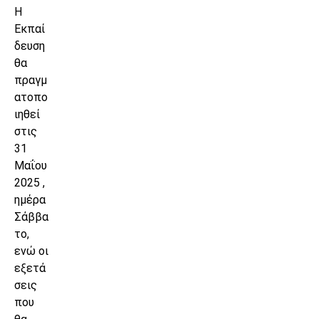
Η
Εκπαί
δευση
θα
πραγμ
ατοπο
ιηθεί
στις
31
Μαΐου
2025 ,
ημέρα
Σάββα
το,
ενώ οι
εξετά
σεις
που