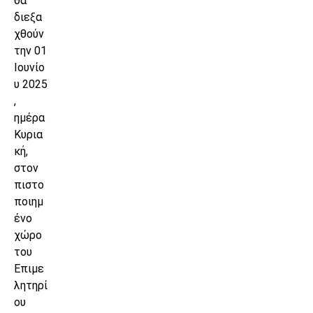
θα
διεξα
χθούν
την 01
Ιουνίο
υ 2025
,
ημέρα
Κυρια
κή,
στον
πιστο
ποιημ
ένο
χώρο
του
Επιμε
λητηρί
ου