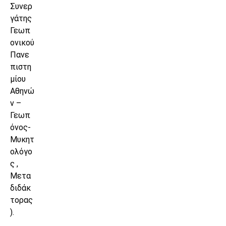
Συνερ
γάτης
Γεωπ
ονικού
Πανε
πιστη
μίου
Αθηνώ
ν –
Γεωπ
όνος-
Μυκητ
ολόγο
ς ,
Μετα
διδάκ
τορας
).