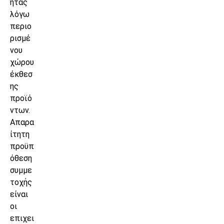
ητας
λόγω
περιο
ρισμέ
νου
χώρου
έκθεσ
ης
προϊό
ντων.
Απαρα
ίτητη
προϋπ
όθεση
συμμε
τοχής
είναι
οι
επιχει