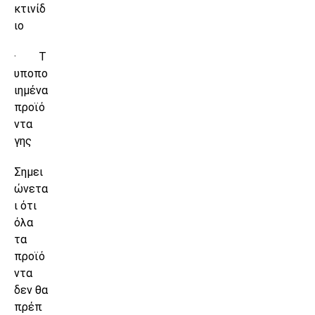
κτινίδ
ιο
· Τ
υποπο
ιημένα
προϊό
ντα
γης
Σημει
ώνετα
ι ότι
όλα
τα
προϊό
ντα
δεν θα
πρέπ