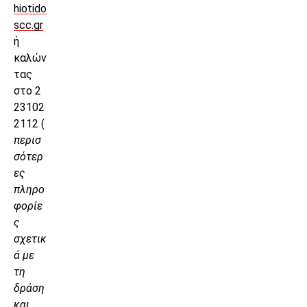
hiotido
scc.gr
ή
καλών
τας
στο 2
23102
2112 (
περισ
σότερ
ες
πληρο
φορίε
ς
σχετικ
ά με
τη
δράση
και