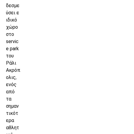
δεσμε
ύσει ε
ιδικό
χώρο
στο
servic
e park
του
Ράλι
Ακρόπ
ολις,
ενός
από
τα
σημαν
τικότ
ερα
αθλητ