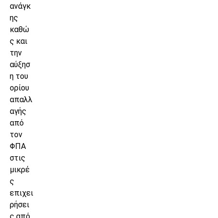
ανάγκ
ης
καθώ
ς και
την
αύξησ
η του
ορίου
απαλλ
αγής
από
τον
ΦΠΑ
στις
μικρέ
ς
επιχει
ρήσει
ς από