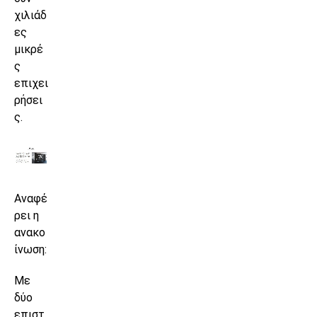
χιλιάδ
ες
μικρέ
ς
επιχει
ρήσει
ς.
Αναφέ
ρει η
ανακο
ίνωση:
Με
δύο
επιστ