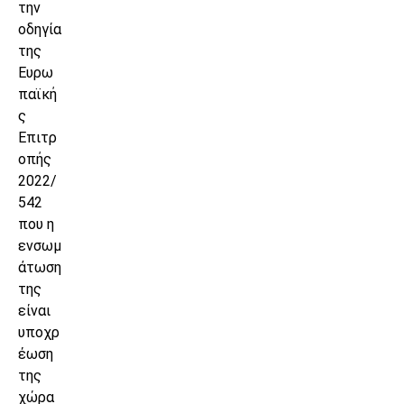
την
οδηγία
της
Ευρω
παϊκή
ς
Επιτρ
οπής
2022/
542
που η
ενσωμ
άτωση
της
είναι
υποχρ
έωση
της
χώρα