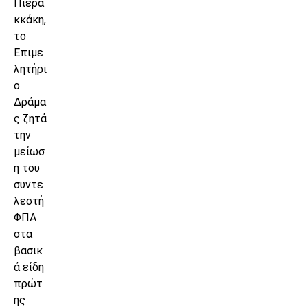
Πιερα
κκάκη,
το
Επιμε
λητήρι
ο
Δράμα
ς ζητά
την
μείωσ
η του
συντε
λεστή
ΦΠΑ
στα
βασικ
ά είδη
πρώτ
ης