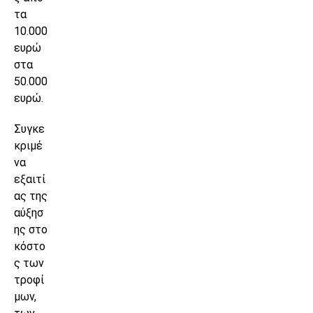
τα
10.000
ευρώ
στα
50.000
ευρώ.
Συγκε
κριμέ
να
εξαιτί
ας της
αύξησ
ης στο
κόστο
ς των
τροφί
μων,