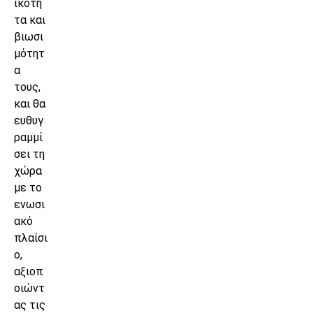
ικότη
τα και
βιωσι
μότητ
α
τους,
και θα
ευθυγ
ραμμί
σει τη
χώρα
με το
ενωσι
ακό
πλαίσι
ο,
αξιοπ
οιώντ
ας τις