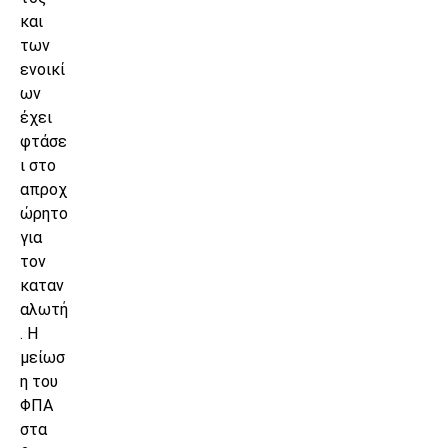
και
των
ενοικί
ων
έχει
φτάσε
ι στο
απροχ
ώρητο
για
τον
καταν
αλωτή
. Η
μείωσ
η του
ΦΠΑ
στα