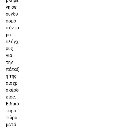
βλημέ
νη σε
συνδυ
ασμό
πάντα
με
ελέγχ
ους
για
την
πάταξ
η της
αισχρ
οκέρδ
ειας.
Ειδικό
τερα
τώρα
μετά