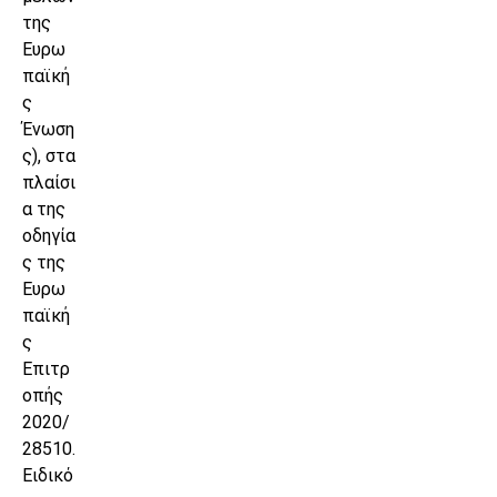
της
Ευρω
παϊκή
ς
Ένωση
ς), στα
πλαίσι
α της
οδηγία
ς της
Ευρω
παϊκή
ς
Επιτρ
οπής
2020/
28510.
Ειδικό