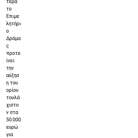
τερα
το
Επιμε
λητήρι
ο
Δράμα
ς
προτε
ίνει
την
αύξησ
η του
ορίου
τουλά
χιστο
ν στα
50.000
ευρώ
για