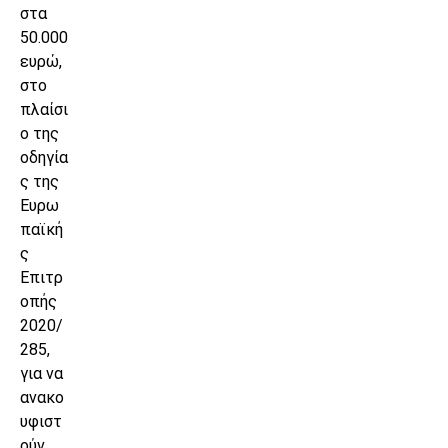
στα
50.000
ευρώ,
στο
πλαίσι
ο της
οδηγία
ς της
Ευρω
παϊκή
ς
Επιτρ
οπής
2020/
285,
για να
ανακο
υφιστ
ούν