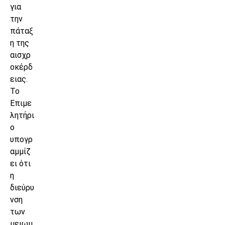
για
την
πάταξ
η της
αισχρ
οκέρδ
ειας.
Το
Επιμε
λητήρι
ο
υπογρ
αμμίζ
ει ότι
η
διεύρυ
νση
των
μειωμ