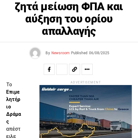
ζητά μείωση ΦΠΑ και
αύξηση του ορίου
απαλλαγής
By
Newsroom
Published
06/08/2025
ADVERTISEMENT
Το
Επιμε
λητήρ
ιο
Δράμα
ς
απέστ
ειλε