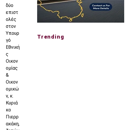
δύο
επιστ
ολές
στον
Υπουρ
Trending
γό
Εθνική
ς
Οικον
ομίας
&
Οικον
ομικώ
ν, κ.
Κυριά
κο
Πιερρ
ακάκη,