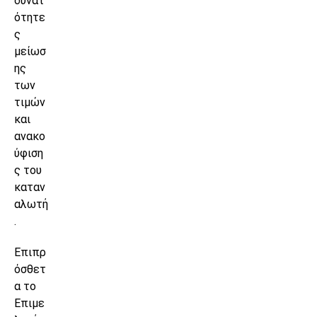
δυνατ
ότητε
ς
μείωσ
ης
των
τιμών
και
ανακο
ύφιση
ς του
καταν
αλωτή
.
Επιπρ
όσθετ
α το
Επιμε