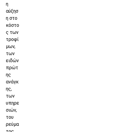
η
αύξησ
η στο
κόστο
ς των
τροφί
μων,
των
ειδών
πρώτ
ης
ανάγκ
ης,
των
υπηρε
σιών,
του
ρεύμα
τος