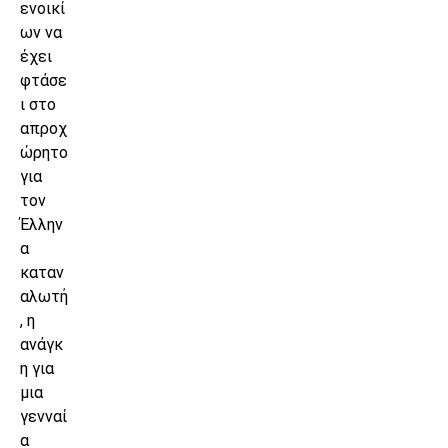
ενοικί
ων να
έχει
φτάσε
ι στο
απροχ
ώρητο
για
τον
Έλλην
α
καταν
αλωτή
, η
ανάγκ
η για
μια
γενναί
α