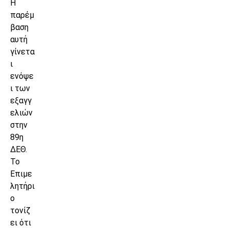
Η
παρέμ
βαση
αυτή
γίνετα
ι
ενόψε
ι των
εξαγγ
ελιών
στην
89η
ΔΕΘ.
Το
Επιμε
λητήρι
ο
τονίζ
ει ότι