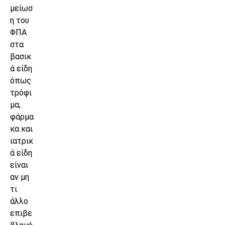
μείωσ
η του
ΦΠΑ
στα
βασικ
ά είδη
όπως
τρόφι
μα,
φάρμα
κα και
ιατρικ
ά είδη
είναι
αν μη
τι
άλλο
επιβε