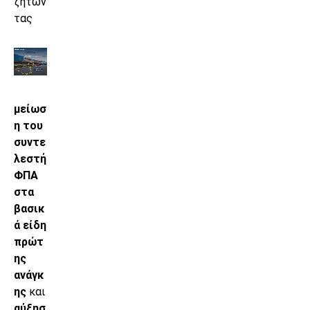
ζητών
τας
μείωσ
η του
συντε
λεστή
ΦΠΑ
στα
βασικ
ά είδη
πρώτ
ης
ανάγκ
ης
και
αύξησ