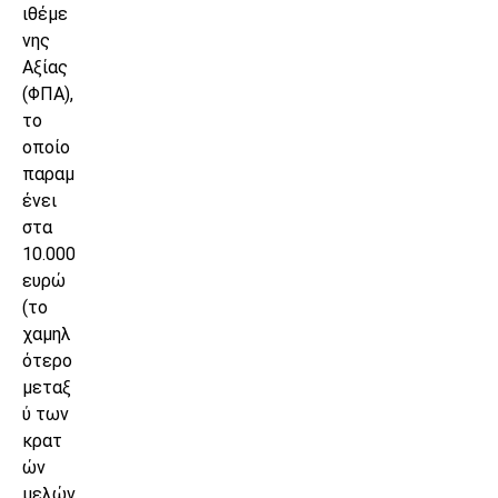
ιθέμε
νης
Αξίας
(ΦΠΑ),
το
οποίο
παραμ
ένει
στα
10.000
ευρώ
(το
χαμηλ
ότερο
μεταξ
ύ των
κρατ
ών
μελών