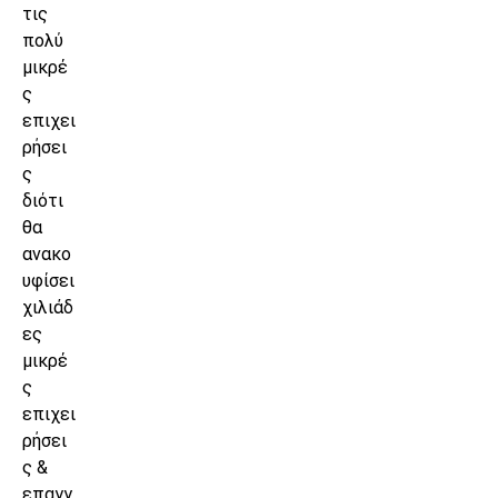
τις
πολύ
μικρέ
ς
επιχει
ρήσει
ς
διότι
θα
ανακο
υφίσει
χιλιάδ
ες
μικρέ
ς
επιχει
ρήσει
ς &
επαγγ