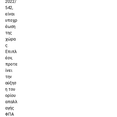
2022/
542,
είναι
υποχρ
έωση
της
χώρα
ς.
Επιπλ
έον,
προτε
ίνει
την
αύξησ
η του
ορίου
απαλλ
αγής
ΦΠΑ