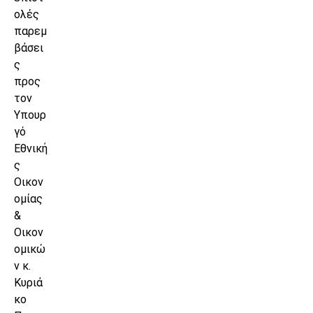
ολές
παρεμ
βάσει
ς
προς
τον
Υπουρ
γό
Εθνική
ς
Οικον
ομίας
&
Οικον
ομικώ
ν κ.
Κυριά
κο