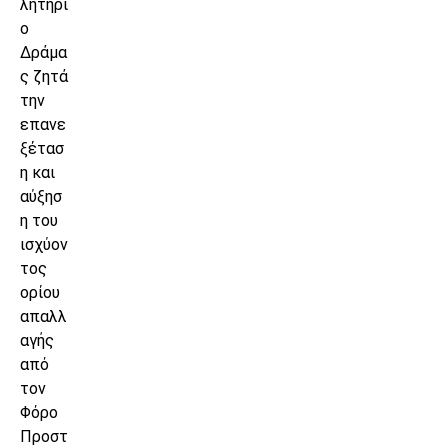
λητήρι
ο
Δράμα
ς ζητά
την
επανε
ξέτασ
η και
αύξησ
η του
ισχύον
τος
ορίου
απαλλ
αγής
από
τον
Φόρο
Προστ