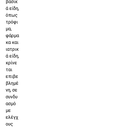
βασικ
ά είδη,
όπως
τρόφι
μα,
φάρμα
κα και
ιατρικ
ά είδη,
κρίνε
ται
επιβε
βλημέ
νη, σε
συνδυ
ασμό
με
ελέγχ
ους