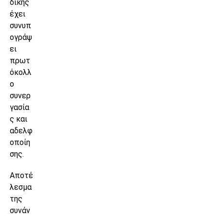
δικής
έχει
συνυπ
ογράψ
ει
πρωτ
όκολλ
ο
συνερ
γασία
ς και
αδελφ
οποίη
σης.
Αποτέ
λεσμα
της
συνάν