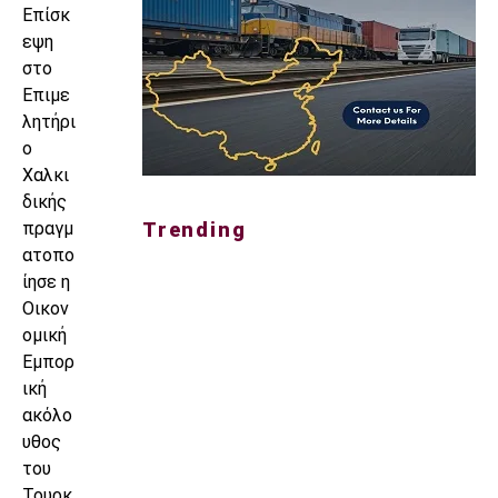
Επίσκ
εψη
στο
Επιμε
λητήρι
ο
Χαλκι
δικής
πραγμ
Trending
ατοπο
ίησε η
Οικον
ομική
Εμπορ
ική
ακόλο
υθος
του
Τουρκ