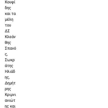
Κουφί
δης
και τα
μέλη
του
ΔΣ
Κλεάν
θης
Σπανό
ς,
Σωκρ
άτης
Ηλιάδ
ης,
Δημήτ
ρης
Κριμνι
ανιώτ
ης και