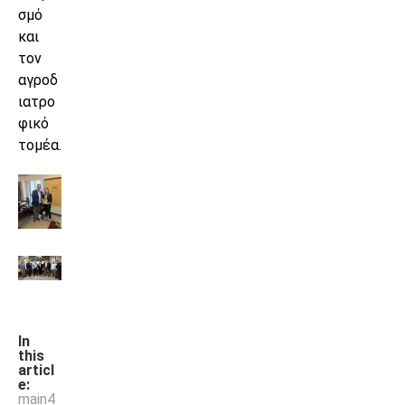
σμό
και
τον
αγροδ
ιατρο
φικό
τομέα.
In
this
articl
e:
main4