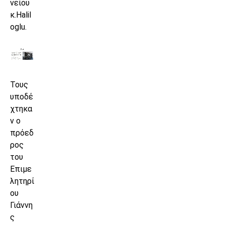
νείου
κ.Halil
oglu.
Τους
υποδέ
χτηκα
ν ο
πρόεδ
ρος
του
Επιμε
λητηρί
ου
Γιάννη
ς