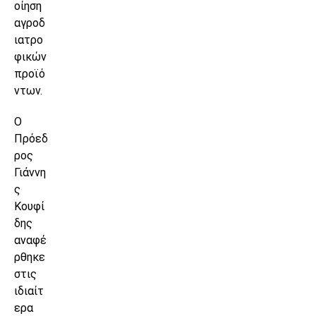
οίηση
αγροδ
ιατρο
φικών
προϊό
ντων.
Ο
Πρόεδ
ρος
Γιάννη
ς
Κουφί
δης
αναφέ
ρθηκε
στις
ιδιαίτ
ερα