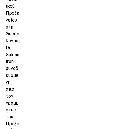
ικού
Προξε
νείου
στη
Θεσσα
λονίκη
Dr.
Gülcan
Iren,
συνοδ
ευόμε
νη
από
τον
γραμμ
ατέα
του
Προξε