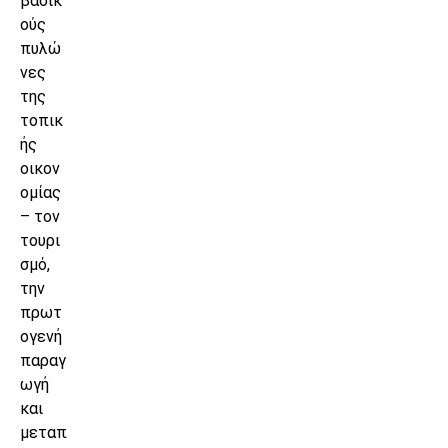
βασικ
ούς
πυλώ
νες
της
τοπικ
ής
οικον
ομίας
– τον
τουρι
σμό,
την
πρωτ
ογενή
παραγ
ωγή
και
μεταπ