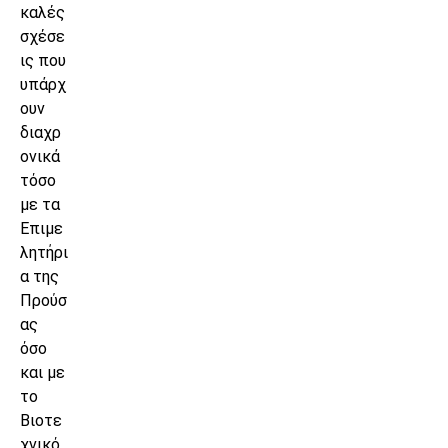
καλές
σχέσε
ις που
υπάρχ
ουν
διαχρ
ονικά
τόσο
με τα
Επιμε
λητήρι
α της
Προύσ
ας
όσο
και με
το
Βιοτε
χνικό