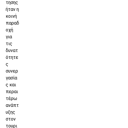
τησης
ήταν η
κοινή
παραδ
οχή
για
τις
δυνατ
ότητε
ς
συνερ
γασία
ς και
περαι
τέρω
ανάπτ
υξης
στον
τουρι