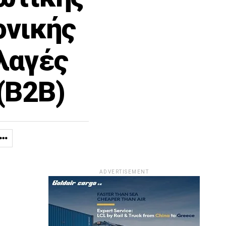
ονικής
λαγές
(Β2Β)
ADVERTISEMENT