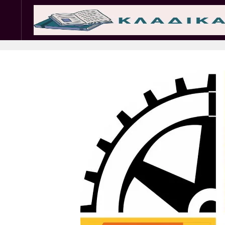
Σωματεία
Εμπ. 