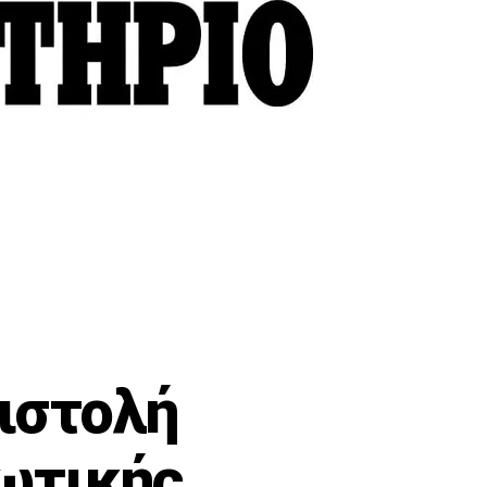
ιστολή
εωτικής