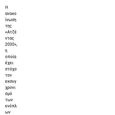
Η
ανακο
ίνωση
της
«Ατζέ
ντας
2030»,
η
οποία
έχει
στόχο
τον
εκσυγ
χρονι
σμό
των
ενόπλ
ων