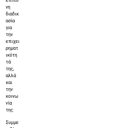
επίπο
νη
διαδικ
ασία
για
την
επιχει
ρηματ
ικότη
τά
της,
αλλά
και
την
κοινω
νία
της.
Συμμε