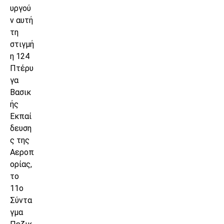
υργού
ν αυτή
τη
στιγμή
η 124
Πτέρυ
γα
Βασικ
ής
Εκπαί
δευση
ς της
Αεροπ
ορίας,
το
11ο
Σύντα
γμα