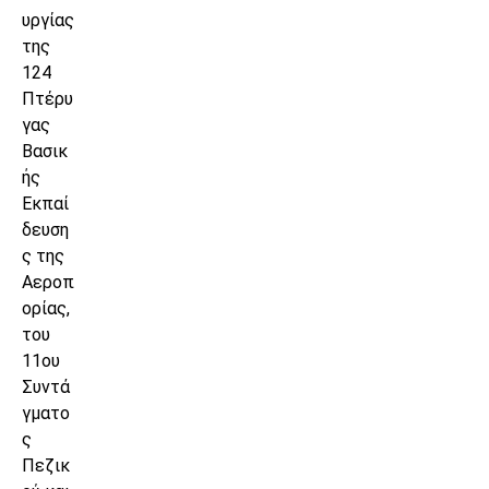
υργίας
της
124
Πτέρυ
γας
Βασικ
ής
Εκπαί
δευση
ς της
Αεροπ
ορίας,
του
11ου
Συντά
γματο
ς
Πεζικ