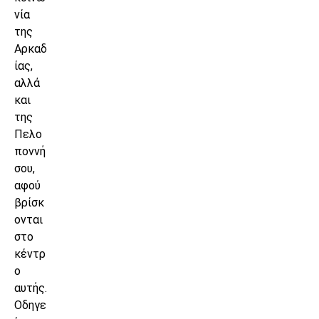
νία
της
Αρκαδ
ίας,
αλλά
και
της
Πελο
ποννή
σου,
αφού
βρίσκ
ονται
στο
κέντρ
ο
αυτής.
Οδηγε