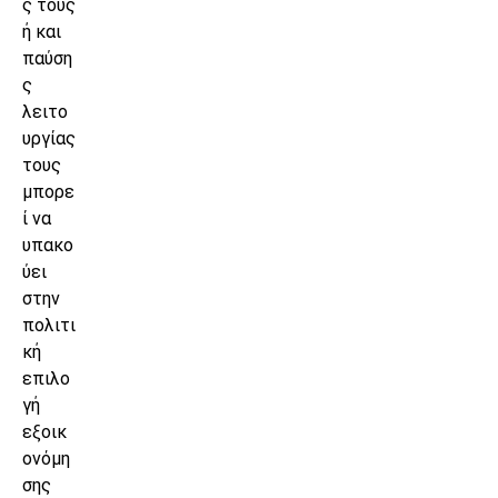
ς τους
ή και
παύση
ς
λειτο
υργίας
τους
μπορε
ί να
υπακο
ύει
στην
πολιτι
κή
επιλο
γή
εξοικ
ονόμη
σης