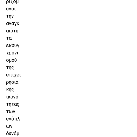
ριζόμ
ενοι
την
αναγκ
αιότη
τα
εκσυγ
χρονι
σμού
της
επιχει
ρησια
κής
ικανό
τητας
των
ενόπλ
ων
δυνάμ