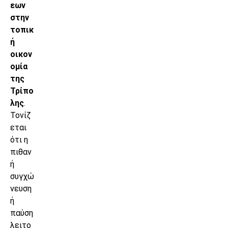
εων
στην
τοπικ
ή
οικον
ομία
της
Τρίπο
λης
.
Τονίζ
εται
ότι η
πιθαν
ή
συγχώ
νευση
ή
παύση
λειτο