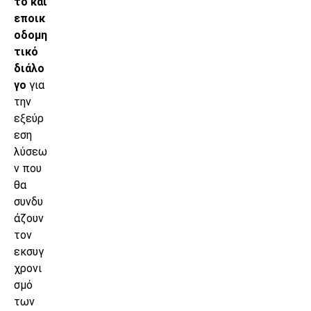
τό και
εποικ
οδομη
τικό
διάλο
γο
για
την
εξεύρ
εση
λύσεω
ν που
θα
συνδυ
άζουν
τον
εκσυγ
χρονι
σμό
των