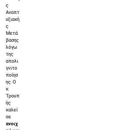
ς
Αναπτ
υξιακή
ς
Μετά
βασης
λόγω
της
απολι
γνιτο
ποίησ
ης. Ο
κ.
Τρουπ
ής
καλεί
σε
ανοιχ