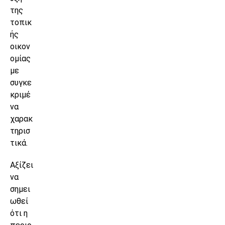
της
τοπικ
ής
οικον
ομίας
με
συγκε
κριμέ
να
χαρακ
τηρισ
τικά.
Αξίζει
να
σημει
ωθεί
ότι η