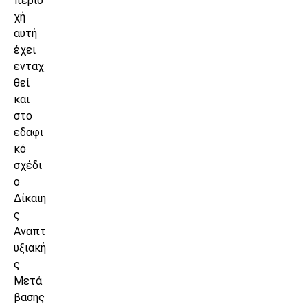
περιο
χή
αυτή
έχει
ενταχ
θεί
και
στο
εδαφι
κό
σχέδι
ο
Δίκαιη
ς
Αναπτ
υξιακή
ς
Μετά
βασης