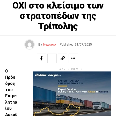
ΟΧΙ στο κλείσιμο των
στρατοπέδων της
Τρίπολης
By
Newsroom
Published
31/07/2025
ADVERTISEMENT
Ο
Πρόε
δρος
του
Επιμε
λητηρ
ίου
Αρκαδ