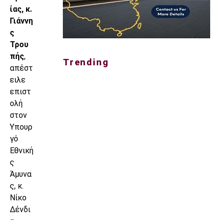
ίας, κ.
Γιάννη
ς
Τρου
πής
,
Trending
απέστ
ειλε
επιστ
ολή
στον
Υπουρ
γό
Εθνική
ς
Άμυνα
ς, κ.
Νίκο
Δένδι