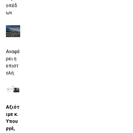
οπέδ
ων.
Αναφέ
ρει η
επιστ
ολή:
Αξιότ
ιμε κ.
Υπου
ργέ,