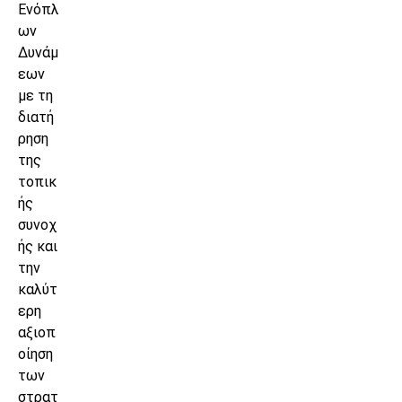
Ενόπλ
ων
Δυνάμ
εων
με τη
διατή
ρηση
της
τοπικ
ής
συνοχ
ής και
την
καλύτ
ερη
αξιοπ
οίηση
των
στρατ