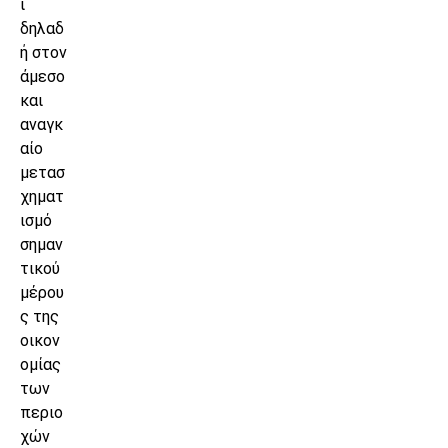
ί
δηλαδ
ή στον
άμεσο
και
αναγκ
αίο
μετασ
χηματ
ισμό
σημαν
τικού
μέρου
ς της
οικον
ομίας
των
περιο
χών