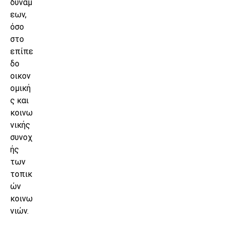
δυνάμ
εων,
όσο
στο
επίπε
δο
οικον
ομική
ς και
κοινω
νικής
συνοχ
ής
των
τοπικ
ών
κοινω
νιών.