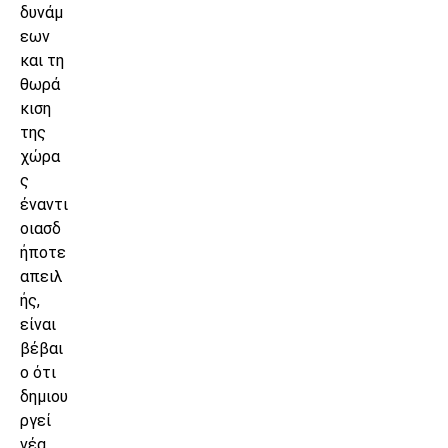
δυνάμ
εων
και τη
θωρά
κιση
της
χώρα
ς
έναντι
οιασδ
ήποτε
απειλ
ής,
είναι
βέβαι
ο ότι
δημιου
ργεί
νέα