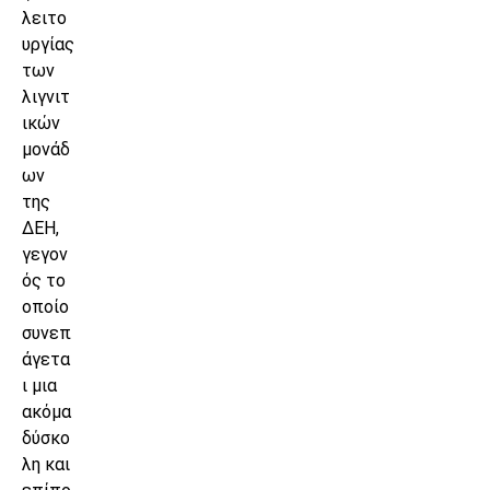
λειτο
υργίας
των
λιγνιτ
ικών
μονάδ
ων
της
ΔΕΗ,
γεγον
ός το
οποίο
συνεπ
άγετα
ι μια
ακόμα
δύσκο
λη και