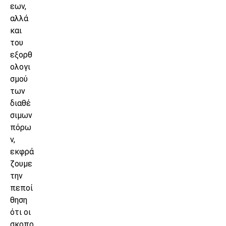
εων,
αλλά
και
του
εξορθ
ολογι
σμού
των
διαθέ
σιμων
πόρω
ν,
εκφρά
ζουμε
την
πεποί
θηση
ότι οι
σκοπο