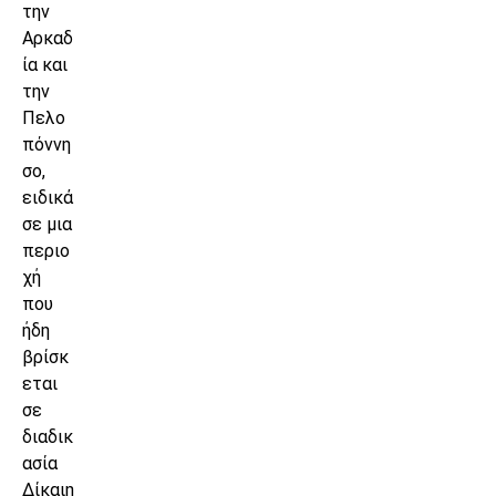
την
Αρκαδ
ία και
την
Πελο
πόννη
σο,
ειδικά
σε μια
περιο
χή
που
ήδη
βρίσκ
εται
σε
διαδικ
ασία
Δίκαιη