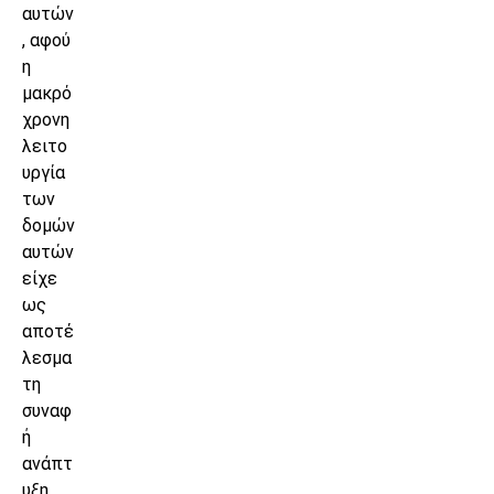
αυτών
, αφού
η
μακρό
χρονη
λειτο
υργία
των
δομών
αυτών
είχε
ως
αποτέ
λεσμα
τη
συναφ
ή
ανάπτ
υξη