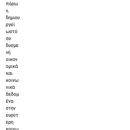
πόρω
ν,
δημιου
ργεί
ωστό
σο
δυσμε
νή
οικον
ομικά
και
κοινω
νικά
δεδομ
ένα
στην
ευρύτ
ερη
κοινω