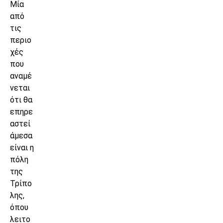
Μία
από
τις
περιο
χές
που
αναμέ
νεται
ότι θα
επηρε
αστεί
άμεσα
είναι η
πόλη
της
Τρίπο
λης,
όπου
λειτο