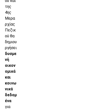
ού και
της
4ης
Μερα
ρχίας
Πεζικ
ού θα
δημιου
ργήσει
δυσμε
νή
οικον
ομικά
και
κοινω
νικά
δεδομ
ένα
για