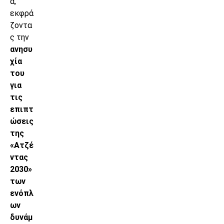
α,
εκφρά
ζοντα
ς την
ανησυ
χία
του
για
τις
επιπτ
ώσεις
της
«Ατζέ
ντας
2030»
των
ενόπλ
ων
δυνάμ