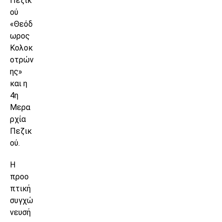
Πεζικ
ού
«Θεόδ
ωρος
Κολοκ
οτρών
ης»
και η
4η
Μερα
ρχία
Πεζικ
ού.
Η
προο
πτική
συγχώ
νευσή