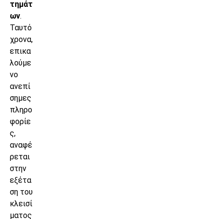
τημάτ
ων
.
Ταυτό
χρονα,
επικα
λούμε
νο
ανεπί
σημες
πληρο
φορίε
ς,
αναφέ
ρεται
στην
εξέτα
ση του
κλεισί
ματος