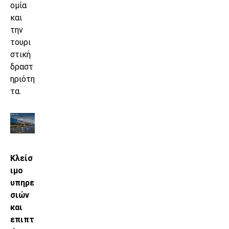
ομία
και
την
τουρι
στική
δραστ
ηριότη
τα.
Κλείσ
ιμο
υπηρε
σιών
και
επιπτ