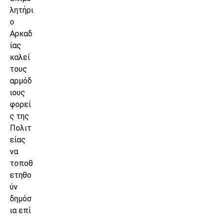
λητήρι
ο
Αρκαδ
ίας
καλεί
τους
αρμόδ
ιους
φορεί
ς της
Πολιτ
είας
να
τοποθ
ετηθο
ύν
δημόσ
ια επί