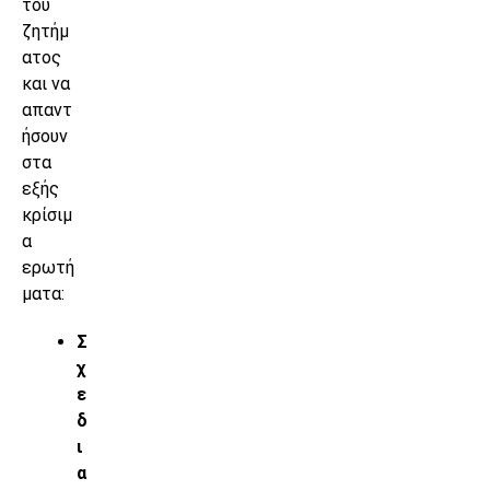
του
ζητήμ
ατος
και να
απαντ
ήσουν
στα
εξής
κρίσιμ
α
ερωτή
ματα:
Σ
χ
ε
δ
ι
α