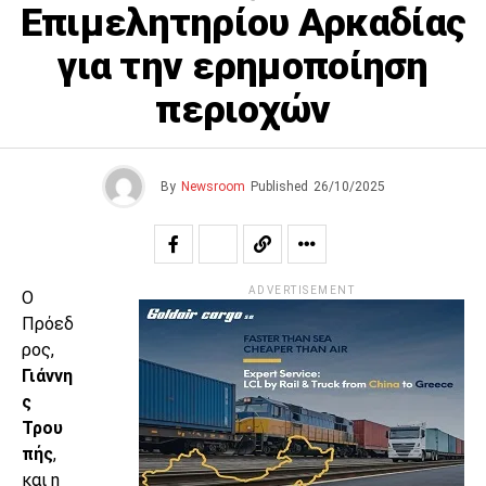
Επιμελητηρίου Αρκαδίας
για την ερημοποίηση
περιοχών
By
Newsroom
Published
26/10/2025
ADVERTISEMENT
Ο
Πρόεδ
ρος,
Γιάννη
ς
Τρου
πής
,
και η