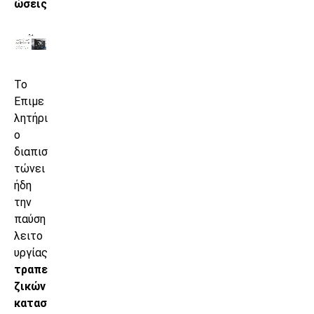
ώσεις
Το
Επιμε
λητήρι
ο
διαπισ
τώνει
ήδη
την
παύση
λειτο
υργίας
τραπε
ζικών
κατασ