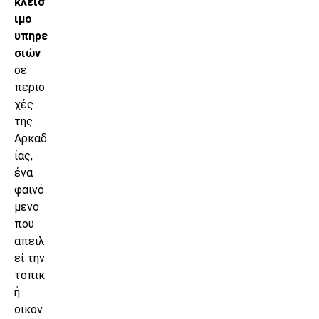
κλείσ
ιμο
υπηρε
σιών
σε
περιο
χές
της
Αρκαδ
ίας,
ένα
φαινό
μενο
που
απειλ
εί την
τοπικ
ή
οικον