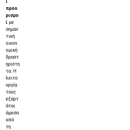
ί
προο
ρισμο
ί
με
σημαν
τική
οικον
ομική
δραστ
ηριότη
τα. Η
λειτο
υργία
τους
εξαρτ
άται
άμεσα
από
τη