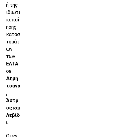
ή της
ιδιωτι
κοποί
ησης
κατασ
τημάτ
ων
των
ΕΛΤΑ
σε
Δημη
τσάνα
,
Άστρ
ος και
Λεβίδ
ι
.
Οι εν