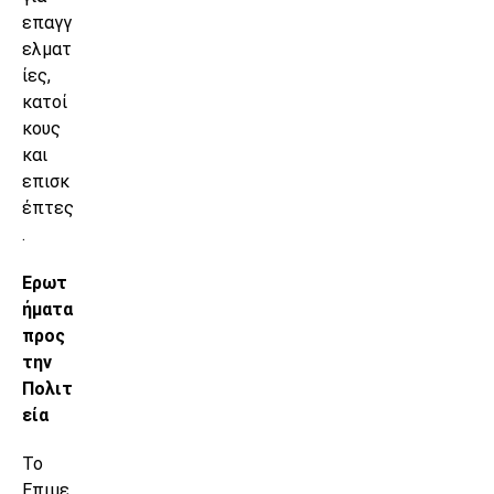
επαγγ
ελματ
ίες,
κατοί
κους
και
επισκ
έπτες
.
Ερωτ
ήματα
προς
την
Πολιτ
εία
Το
Επιμε