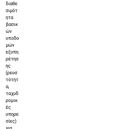
διαθε
σιμότ
ητα
βασικ
ών
υποδο
μών
εξυπη
ρέτησ
ης
(ρευσ
τότητ
α,
ταχυδ
ρομικ
ές
υπηρε
σίες)
για