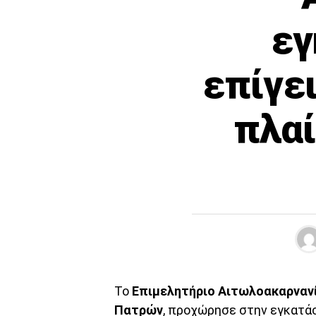
εγ
επίγε
πλαί
Το
Επιμελητήριο Αιτωλοακαρναν
Πατρών
, προχώρησε στην εγκατά