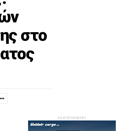
μών
ης στο
ματος
ADVERTISEMENT