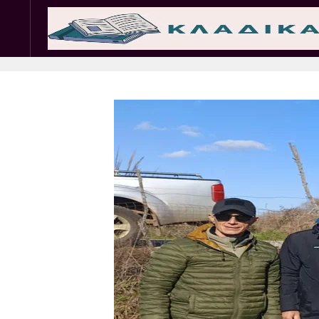
Σωματεία
Εμπ. 