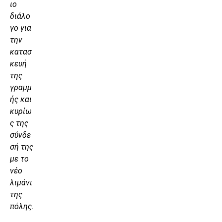
ιο
διάλο
γο για
την
κατασ
κευή
της
γραμμ
ής και
κυρίω
ς της
σύνδε
σή της
με το
νέο
λιμάνι
της
πόλης.