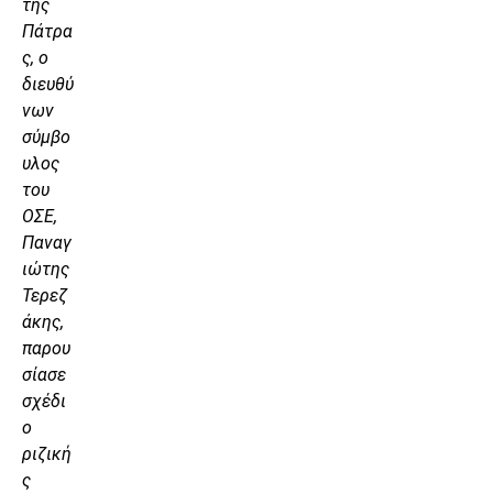
της
Πάτρα
ς, ο
διευθύ
νων
σύμβο
υλος
του
ΟΣΕ,
Παναγ
ιώτης
Τερεζ
άκης,
παρου
σίασε
σχέδι
ο
ριζική
ς