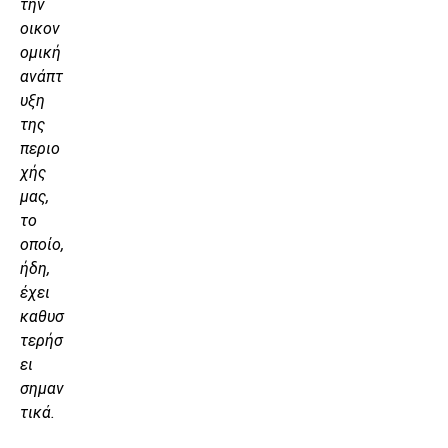
την
οικον
ομική
ανάπτ
υξη
της
περιο
χής
μας,
το
οποίο,
ήδη,
έχει
καθυσ
τερήσ
ει
σημαν
τικά.