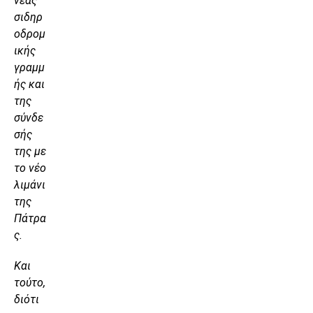
νέας
σιδηρ
οδρομ
ικής
γραμμ
ής και
της
σύνδε
σής
της με
το νέο
λιμάνι
της
Πάτρα
ς.
Και
τούτο,
διότι