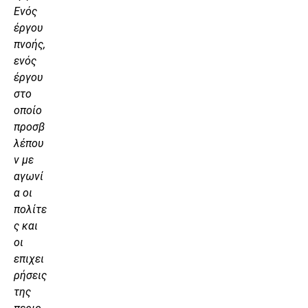
Ενός
έργου
πνοής,
ενός
έργου
στο
οποίο
προσβ
λέπου
ν με
αγωνί
α οι
πολίτε
ς και
οι
επιχει
ρήσεις
της