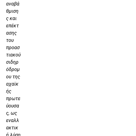
αναβά
θμιση
ς και
επέκτ
ασης
του
προασ
τιακού
σιδηρ
όδρομ
ου της
αχαϊκ
ής
πρωτε
ύουσα
ς, ως
εναλλ
ακτικ
ή λύση