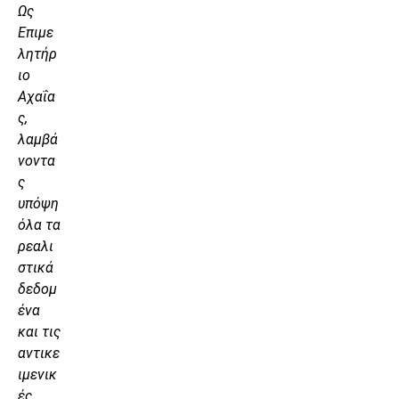
Ως
Επιμε
λητήρ
ιο
Αχαΐα
ς,
λαμβά
νοντα
ς
υπόψη
όλα τα
ρεαλι
στικά
δεδομ
ένα
και τις
αντικε
ιμενικ
ές