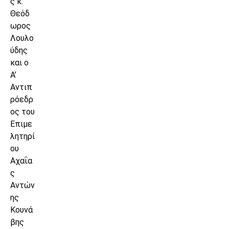
ς κ.
Θεόδ
ωρος
Λουλο
ύδης
και ο
Α’
Αντιπ
ρόεδρ
ος του
Επιμε
λητηρί
ου
Αχαΐα
ς
Αντών
ης
Κουνά
βης