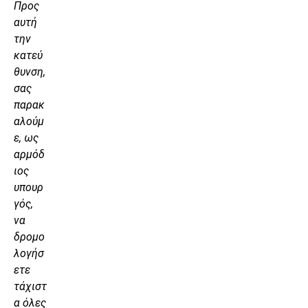
Προς
αυτή
την
κατεύ
θυνση,
σας
παρακ
αλούμ
ε, ως
αρμόδ
ιος
υπουρ
γός,
να
δρομο
λογήσ
ετε
τάχιστ
α όλες