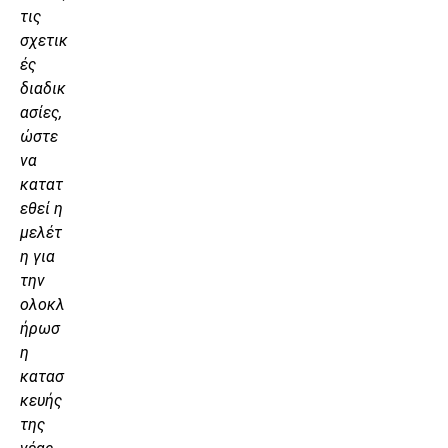
τις
σχετικ
ές
διαδικ
ασίες,
ώστε
να
κατατ
εθεί η
μελέτ
η για
την
ολοκλ
ήρωσ
η
κατασ
κευής
της