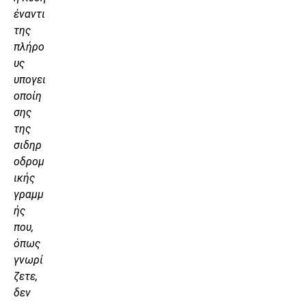
έναντι
της
πλήρο
υς
υπογει
οποίη
σης
της
σιδηρ
οδρομ
ικής
γραμμ
ής
που,
όπως
γνωρί
ζετε,
δεν