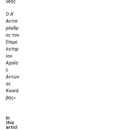
ύδης
Ο Α’
Αντιπ
ρόεδρ
ος του
Επιμε
λητηρ
ίου
Αχαΐα
ς
Αντών
ης
Κουνά
βης»
In
this
articl