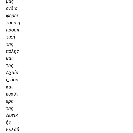
μας
ενδια
φέρει
τόσο η
προοπ
τική
της
πόλης
και
της
Αχαΐα
ς, όσο
και
ευρύτ
ερα
της
Δυτικ
ής
Ελλάδ