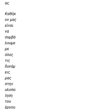
ας.
Καθήκ
ον μας
είναι
να
συμβά
λουμε
με
όλες
τις
δυνάμ
εις
μας
στην
υλοπο
ίηση
του
έργου.