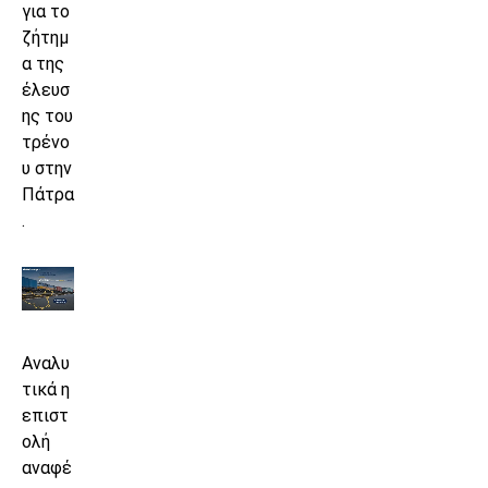
για το
ζήτημ
α της
έλευσ
ης του
τρένο
υ στην
Πάτρα
.
Αναλυ
τικά η
επιστ
ολή
αναφέ