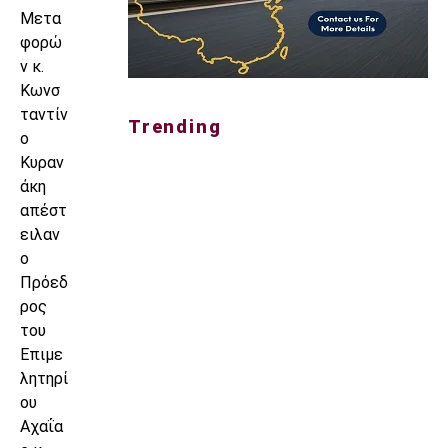
Μετα
φορώ
ν κ.
Κωνσ
ταντίν
Trending
ο
Κυραν
άκη
απέστ
ειλαν
ο
Πρόεδ
ρος
του
Επιμε
λητηρί
ου
Αχαΐα