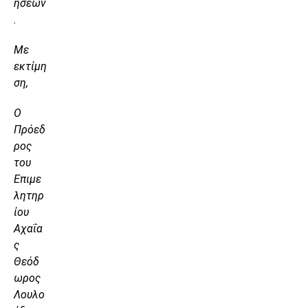
ήσεων
.
Με
εκτίμη
ση,
Ο
Πρόεδ
ρος
του
Επιμε
λητηρ
ίου
Αχαΐα
ς
Θεόδ
ωρος
Λουλο