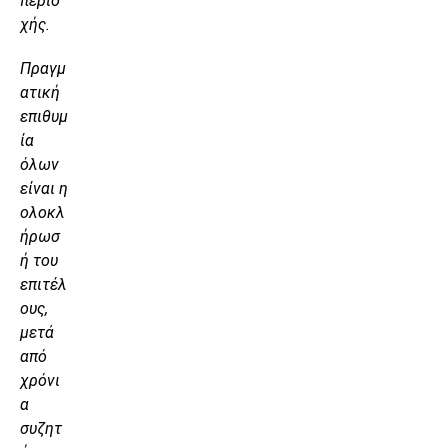
περιο
χής.
Πραγμ
ατική
επιθυμ
ία
όλων
είναι η
ολοκλ
ήρωσ
ή του
επιτέλ
ους,
μετά
από
χρόνι
α
συζητ