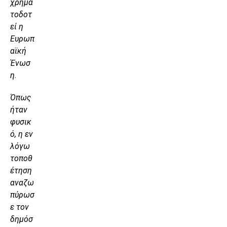
χρημα
τοδοτ
εί η
Ευρωπ
αϊκή
Ένωσ
η.
Όπως
ήταν
φυσικ
ό, η εν
λόγω
τοποθ
έτηση
αναζω
πύρωσ
ε τον
δημόσ