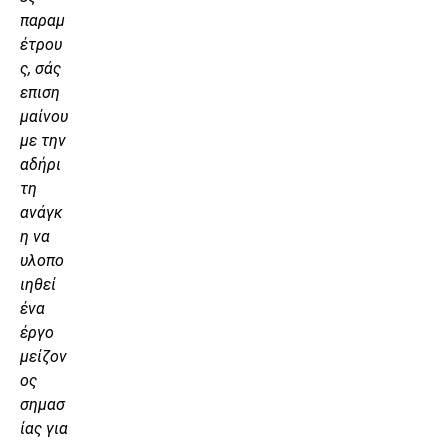
παραμ
έτρου
ς, σάς
επιση
μαίνου
με την
αδήρι
τη
ανάγκ
η να
υλοπο
ιηθεί
ένα
έργο
μείζον
ος
σημασ
ίας για