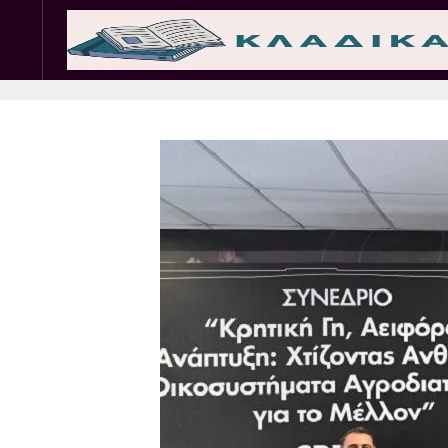
Σωματεία
Εμπ. 