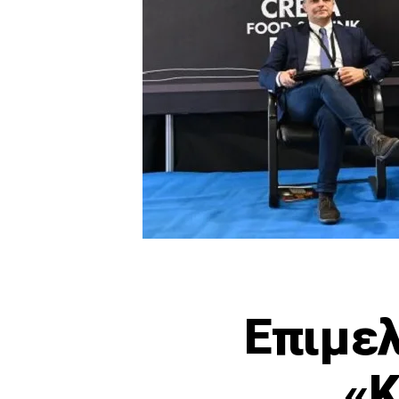
Επιμελ
«Κ