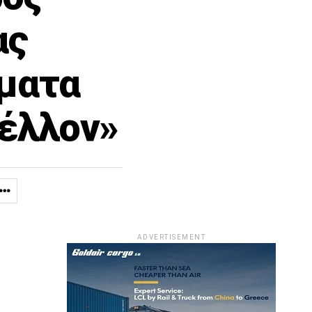
ας
ματα
Μέλλον»
ADVERTISEMENT