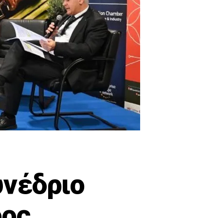
υνέδριο
ρος