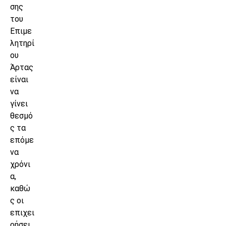
σης
του
Επιμε
λητηρί
ου
Άρτας
είναι
να
γίνει
θεσμό
ς τα
επόμε
να
χρόνι
α,
καθώ
ς οι
επιχει
ρήσει