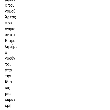
ς του
νομού
Άρτας
που
ανήκο
υν στο
Επιμε
λητήρι
ο
νοούν
ται
από
την
ίδια
ως
μια
ευρύτ
ερη