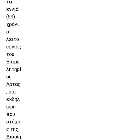
τα
εννιά
(59)
χρόνι
α
λειτο
υργίας
του
Επιμε
λητηρί
ου
Άρτας
, μια
εκδήλ
ωση
που
στόχο
ς της
Διοίκη