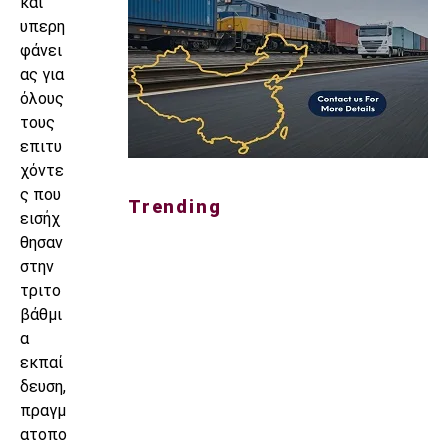
και
υπερη
φάνει
ας για
όλους
τους
επιτυ
χόντε
ς που
Trending
εισήχ
θησαν
στην
τριτο
βάθμι
α
εκπαί
δευση,
πραγμ
ατοπο