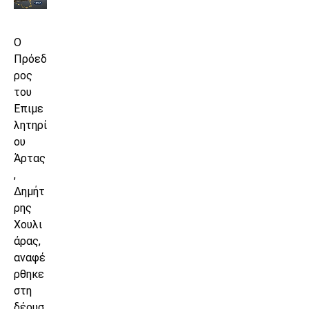
Ο
Πρόεδ
ρος
του
Επιμε
λητηρί
ου
Άρτας
,
Δημήτ
ρης
Χουλι
άρας,
αναφέ
ρθηκε
στη
δέουσ