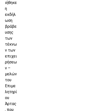
ιήθηκε
η
εκδήλ
ωση
βράβε
υσης
των
τέκνω
ν των
επιχει
ρήσεω
ν –
μελών
του
Επιμε
λητηρί
ου
Άρτας
, που