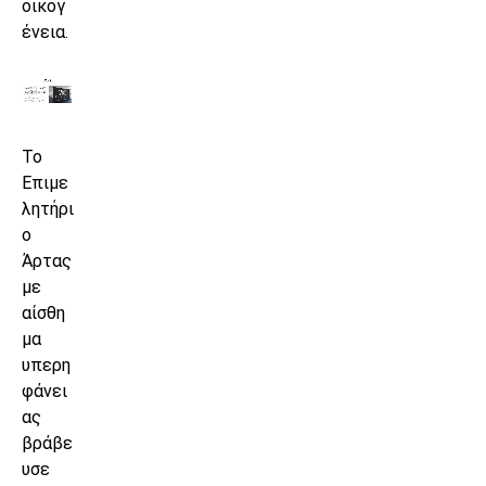
οικογ
ένεια.
Το
Επιμε
λητήρι
ο
Άρτας
με
αίσθη
μα
υπερη
φάνει
ας
βράβε
υσε