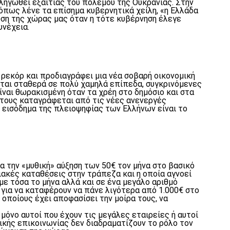
ληγωθεί εξαιτίας του πολέμου της Ουκρανίας. Στην
 όπως λένε τα επίσημα κυβερνητικά χείλη, «η Ελλάδα
ση της χώρας μας όταν η τότε κυβέρνηση έλεγε
υνέχεια.
 ρεκόρ και προδιαγράφει μια νέα σοβαρή οικονομική
νται σταθερά σε πολύ χαμηλά επίπεδα, συγκρινόμενες
ναι θωρακισμένη όταν τα χρέη στο δημόσιο και στα
 τους καταγράφεται από τις νέες ανενεργές
μο εισόδημα της πλειοψηφίας των Ελλήνων είναι το
α την «μυθική» αύξηση των 50€ τον μήνα στο βασικό
ιακές καταθέσεις στην τράπεζα και η οποία αγνοεί
με τόσα το μήνα αλλά και σε ένα μεγάλο αριθμό
για να καταφέρουν να πάνε λιγότερα από 1.000€ στο
ς οποίους έχει αποφασίσει την μοίρα τους, να
όνο αυτοί που έχουν τις μεγάλες εταιρείες ή αυτοί
ζικής επικοινωνίας δεν διαδραματίζουν το ρόλο τον