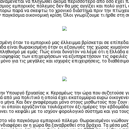
 αναμένεται να πληγωθεί ακόμα περισσότερο από όσο έχει π
μιος εμπορικός πόλεμος δεν θα μας αγγίξει και πολύ γιατί,
μπορώ παρά να σκεφτώ το χρονικό διάστημα πριν την πτώχευ
 παγκόσμια οικονομική κρίση. Όλοι γνωρίζουμε τι ήρθε στη σ
ισμένη όταν το εμπορικό μας έλλειμμα βρίσκεται σε επίπεδα
λάδα είναι θωρακισμένη όταν οι εξαγωγές της χώρας κυμαίνο
ηθυσμό με εμάς. Πώς είναι δυνατόν να λέμε ότι η Ελλάδα εί
λειοψηφίας των επιχειρήσεων να εξυπηρετήσουν τις οφειλές
μόνο για τις μεγάλες και ισχυρές επιχειρήσεις, το διαθέσι
ην Υπουργό Εργασίας κ. Κεραμέως την ώρα που συζητούσε γι
ά από μια πολιτικό η οποία έχει εκατομμύρια ευρώ οικογενε
το μήνα. Και δεν αναφέρομαι μόνο στους μισθωτούς που ζουν 
 οποίοι εργάζονται τουλάχιστον έξι ημέρες την εβδομάδα 
ρνει το κεφάλι με το ισχύον φορολογικό σύστημα και για του
στο νέο παγκόσμιο εμπορικό πόλεμο. Θωρακισμένοι νιώθουν μ
ενδιαφέρει αν η χώρα θα ξαναβρεθεί στα βράχια. Τα μέσα μα