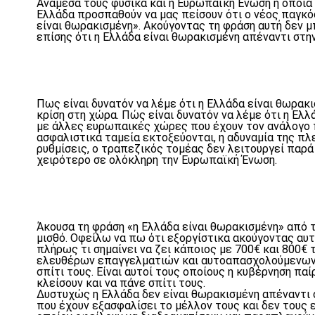
Ανάμεσά τους φυσικά και η Ευρωπαϊκή Ένωση η οποία
Ελλάδα προσπαθούν να μας πείσουν ότι ο νέος παγκόσ
είναι θωρακισμένη». Ακούγοντας τη φράση αυτή δεν 
επίσης ότι η Ελλάδα είναι θωρακισμένη απέναντι στην
Πως είναι δυνατόν να λέμε ότι η Ελλάδα είναι θωρακ
κρίση στη χώρα. Πώς είναι δυνατόν να λέμε ότι η Ελ
με άλλες ευρωπαικές χώρες που έχουν τον ανάλογο πλ
ασφαλιστικά ταμεία εκτοξεύονται, η αδυναμία της π
ρυθμίσεις, ο τραπεζικός τομέας δεν λειτουργεί παρά 
χειρότερο σε ολόκληρη την Ευρωπαϊκή Ένωση.
Άκουσα τη φράση «η Ελλάδα είναι θωρακισμένη» από τ
μισθό. Οφείλω να πω ότι εξοργίστικα ακούγοντας αυτ
πλήρως τι σημαίνει να ζει κάποιος με 700€ και 800€ 
ελευθέρων επαγγελματιών και αυτοαπασχολούμενων οι
σπίτι τους. Είναι αυτοί τους οποίους η κυβέρνηση παί
κλείσουν και να πάνε σπίτι τους.
Δυστυχώς η Ελλάδα δεν είναι θωρακισμένη απέναντι 
που έχουν εξασφαλίσει το μέλλον τους και δεν τους 