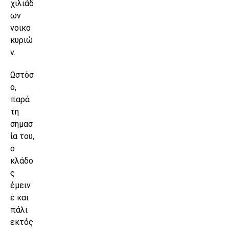
χιλιάδ
ων
νοικο
κυριώ
ν.
Ωστόσ
ο,
παρά
τη
σημασ
ία του,
ο
κλάδο
ς
έμειν
ε και
πάλι
εκτός