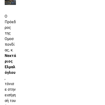
Ο
Πρόεδ
ρος
της
Ομοσ
πονδί
ας, κ.
Νεκτά
ριος
Ελμαλ
όγλου
,
τόνισ
ε στην
εισήγη
σή του