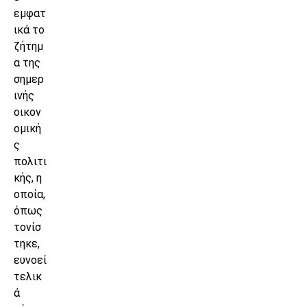
εμφατ
ικά το
ζήτημ
α της
σημερ
ινής
οικον
ομική
ς
πολιτι
κής, η
οποία,
όπως
τονίσ
τηκε,
ευνοεί
τελικ
ά