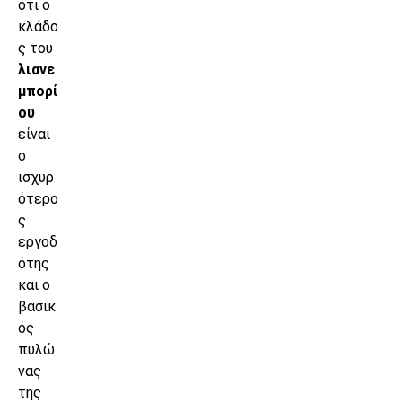
ότι ο
κλάδο
ς του
λιανε
μπορί
ου
είναι
ο
ισχυρ
ότερο
ς
εργοδ
ότης
και ο
βασικ
ός
πυλώ
νας
της