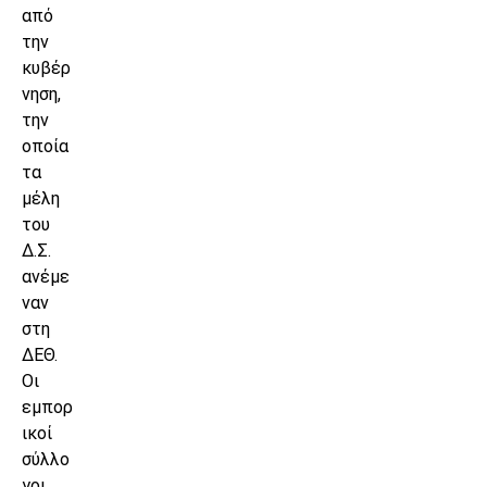
από
την
κυβέρ
νηση,
την
οποία
τα
μέλη
του
Δ.Σ.
ανέμε
ναν
στη
ΔΕΘ.
Οι
εμπορ
ικοί
σύλλο
γοι