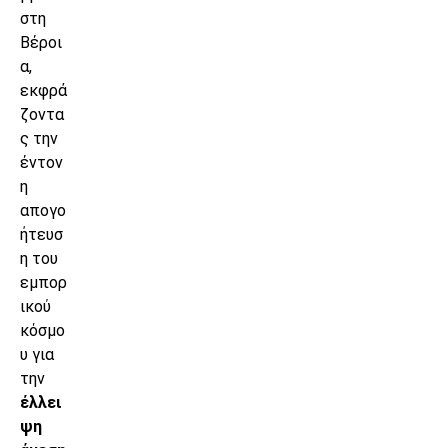
στη
Βέροι
α,
εκφρά
ζοντα
ς την
έντον
η
απογο
ήτευσ
η του
εμπορ
ικού
κόσμο
υ για
την
έλλει
ψη