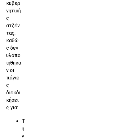
κυβερ
νητική
ς
ατζέν
τας,
καθώ
ς δεν
υλοπο
ιήθηκα
ν οι
πάγιε
ς
διεκδι
κήσει
ς για:
Τ
η
ν