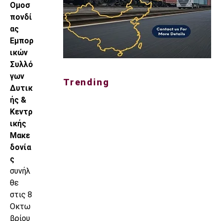
Ομοσ
πονδί
ας
Εμπορ
ικών
Συλλό
γων
Trending
Δυτικ
ής &
Κεντρ
ικής
Μακε
δονία
ς
συνήλ
θε
στις 8
Οκτω
βρίου