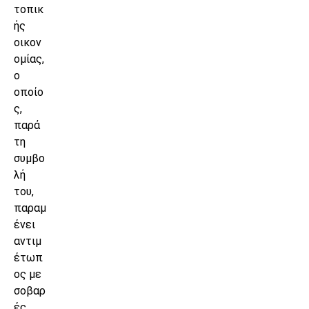
τοπικ
ής
οικον
ομίας,
ο
οποίο
ς,
παρά
τη
συμβο
λή
του,
παραμ
ένει
αντιμ
έτωπ
ος με
σοβαρ
ές