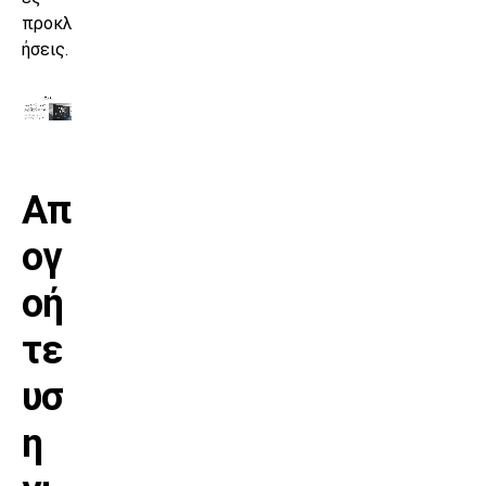
προκλ
ήσεις.
Απ
ογ
οή
τε
υσ
η