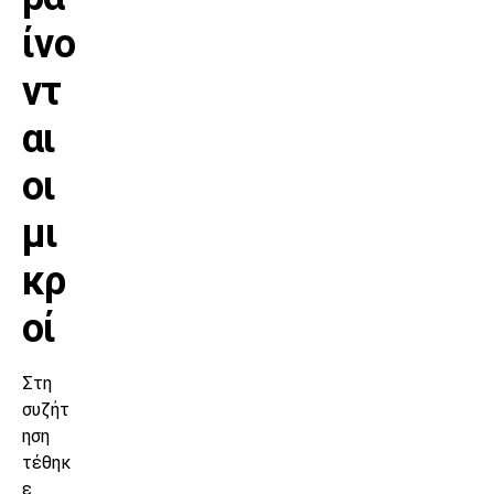
ίνο
ντ
αι
οι
μι
κρ
οί
Στη
συζήτ
ηση
τέθηκ
ε