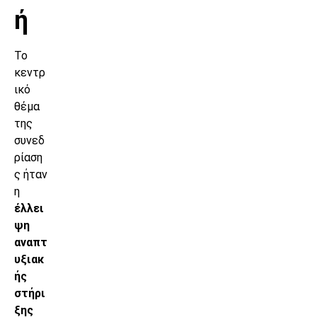
ή
Το
κεντρ
ικό
θέμα
της
συνεδ
ρίαση
ς ήταν
η
έλλει
ψη
αναπτ
υξιακ
ής
στήρι
ξης