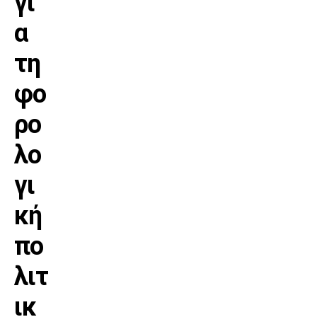
γι
α
τη
φο
ρο
λο
γι
κή
πο
λιτ
ικ