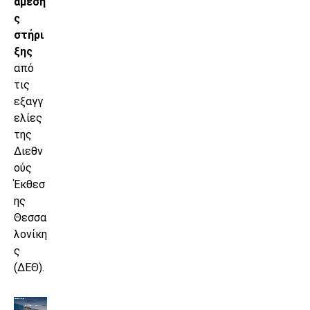
άμεση
ς
στήρι
ξης
από
τις
εξαγγ
ελίες
της
Διεθν
ούς
Έκθεσ
ης
Θεσσα
λονίκη
ς
(ΔΕΘ).