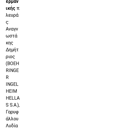
ερμαν
ικής
π
λευρά
ς:
Αναγν
ωστά
κης
Δημήτ
ριος
(BOEH
RINGE
R
INGEL
HEIM
HELLA
S S.A.),
Γαρυφ
άλλου
Λυδία