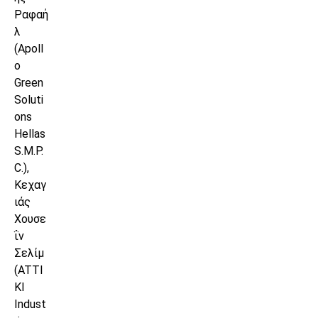
Ραφαή
λ
(Apoll
o
Green
Soluti
ons
Hellas
S.M.P.
C.),
Κεχαγ
ιάς
Χουσε
ΐν
Σελίμ
(ATTI
KI
Indust