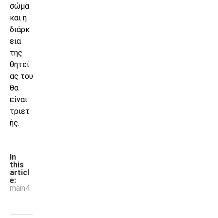
σώμα
και η
διάρκ
εια
της
θητεί
ας του
θα
είναι
τριετ
ής.
In
this
articl
e:
main4