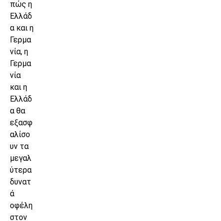
πώς η
Ελλάδ
α και η
Γερμα
νία, η
Γερμα
νία
και η
Ελλάδ
α θα
εξασφ
αλίσο
υν τα
μεγαλ
ύτερα
δυνατ
ά
οφέλη
στον