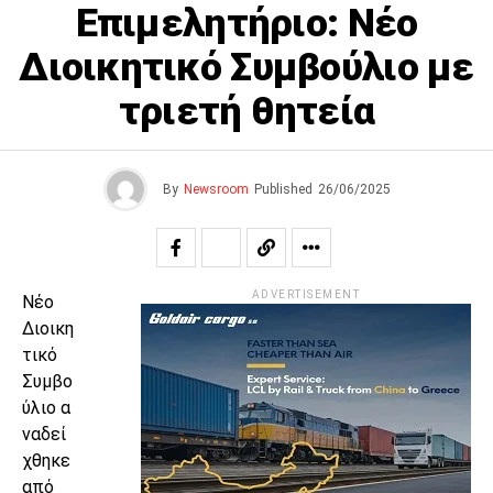
Επιμελητήριο: Νέο
Διοικητικό Συμβούλιο με
τριετή θητεία
By
Newsroom
Published
26/06/2025
ADVERTISEMENT
Νέο
Διοικη
τικό
Συμβο
ύλιο α
ναδεί
χθηκε
από