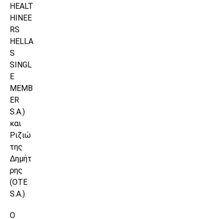
HEALT
HINEE
RS
HELLA
S
SINGL
E
MEMB
ER
S.A.)
και
Ριζιώ
της
Δημήτ
ρης
(OTE
S.A.).
Ο