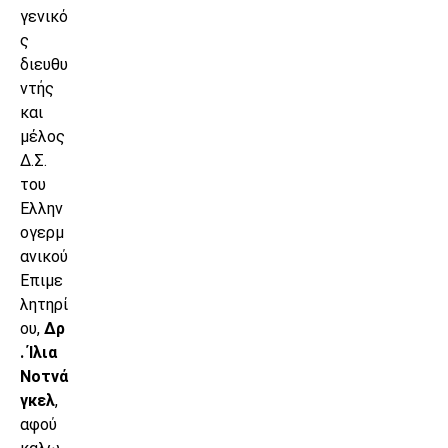
γενικό
ς
διευθυ
ντής
και
μέλος
Δ.Σ.
του
Ελλην
ογερμ
ανικού
Επιμε
λητηρί
ου,
Δρ
. Ίλια
Νοτνά
γκελ
,
αφού