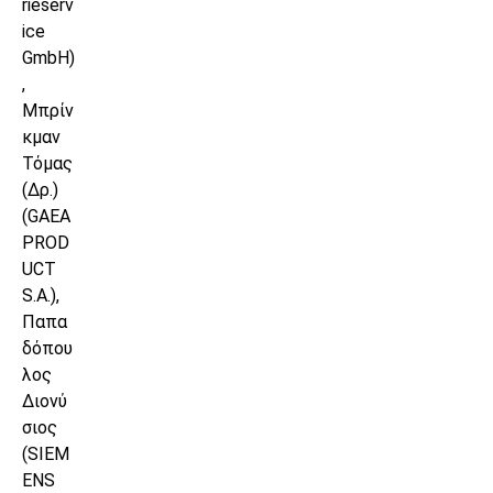
rieserv
ice
GmbH)
,
Μπρίν
κμαν
Τόμας
(Δρ.)
(GAEA
PROD
UCT
S.A.),
Παπα
δόπου
λος
Διονύ
σιος
(SIEM
ENS