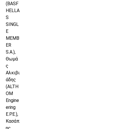
(BASF
HELLA
S
SINGL
E
MEMB
ER
S.A.),
Θωμά
ς
Αλκιβι
άδης
(ALTH
OM
Engine
ering
E.P.E.),
Κασάπ
ης