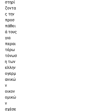
στηρί
ζοντα
ς την
προσ
πάθει
ά τους
για
περαι
τέρω
τόνωσ
η των
ελλην
ογερμ
ανικώ
ν
οικον
ομικώ
ν
σχέσε