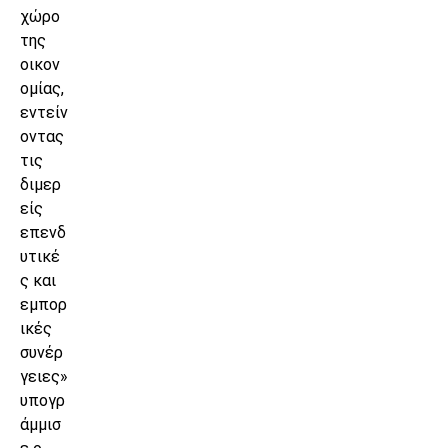
χώρο
της
οικον
ομίας,
εντείν
οντας
τις
διμερ
είς
επενδ
υτικέ
ς και
εμπορ
ικές
συνέρ
γειες»
υπογρ
άμμισ