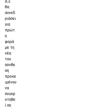
Δ.Σ.
θα
συνεδ
ριάσει
για
πρώτ
η
φορά
με τη
νέα
του
σύνθε
ση
προκε
ιμένου
να
συγκρ
οτηθε
ί σε