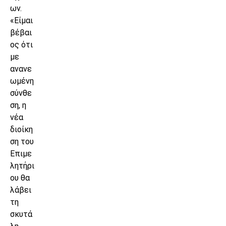
ων.
«Είμαι
βέβαι
ος ότι
με
ανανε
ωμένη
σύνθε
ση, η
νέα
διοίκη
ση του
Επιμε
λητήρι
ου θα
λάβει
τη
σκυτά