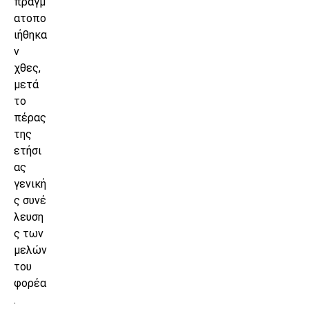
πραγμ
ατοπο
ιήθηκα
ν
χθες,
μετά
το
πέρας
της
ετήσι
ας
γενική
ς συνέ
λευση
ς των
μελών
του
φορέα
.