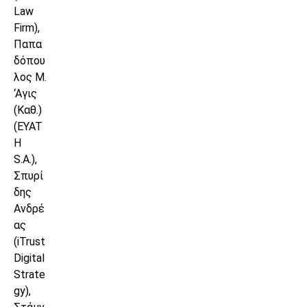
Law
Firm),
Παπα
δόπου
λος Μ.
‘Αγις
(Καθ.)
(EYAT
H
S.A.),
Σπυρί
δης
Ανδρέ
ας
(iTrust
Digital
Strate
gy),