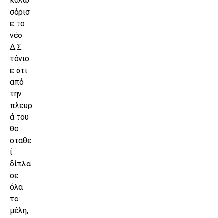
καλω
σόρισ
ε το
νέο
Δ.Σ.
τόνισ
ε ότι
από
την
πλευρ
ά του
θα
σταθε
ί
δίπλα
σε
όλα
τα
μέλη,