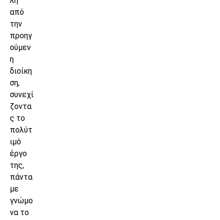
λη
από
την
προηγ
ούμεν
η
διοίκη
ση,
συνεχί
ζοντα
ς το
πολύτ
ιμό
έργο
της,
πάντα
με
γνώμο
να το