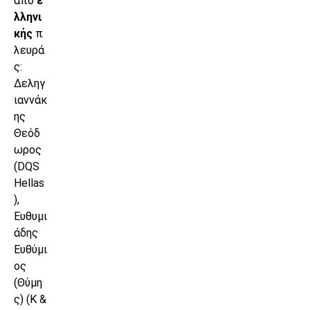
από
ε
λληνι
κής
π
λευρά
ς:
Δεληγ
ιαννάκ
ης
Θεόδ
ωρος
(DQS
Hellas
),
Ευθυμι
άδης
Ευθύμι
ος
(Θύμη
ς) (K &