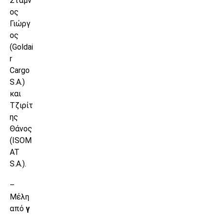
Στάμν
ος
Γιώργ
ος
(Goldai
r
Cargo
S.A.)
και
Τζιρίτ
ης
Θάνος
(ISOM
AT
S.A.).
–
Μέλη
από
γ