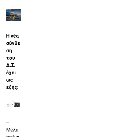
Η νέα
σύνθε
ση
του
Δ.Σ.
έχει
ως
εξής:
–
Μέλη