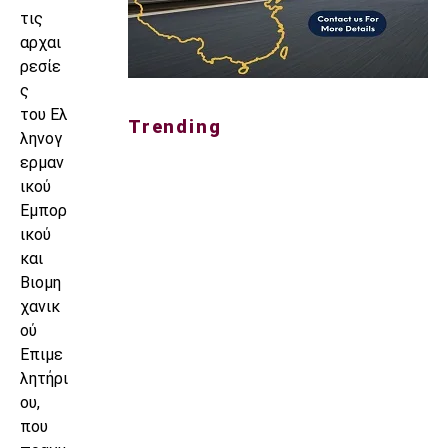
τις
αρχαι
ρεσίε
ς
του Ελ
Trending
ληνογ
ερμαν
ικού
Εμπορ
ικού
και
Βιομη
χανικ
ού
Επιμε
λητήρι
ου,
που