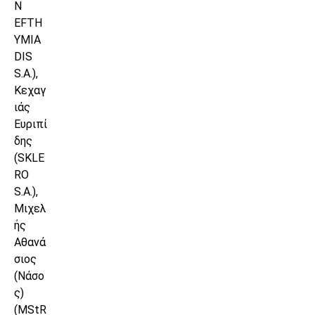
N
EFTH
YMIA
DIS
S.A.),
Κεχαγ
ιάς
Ευριπί
δης
(SKLE
RO
S.A.),
Μιχελ
ής
Αθανά
σιος
(Νάσο
ς)
(MStR