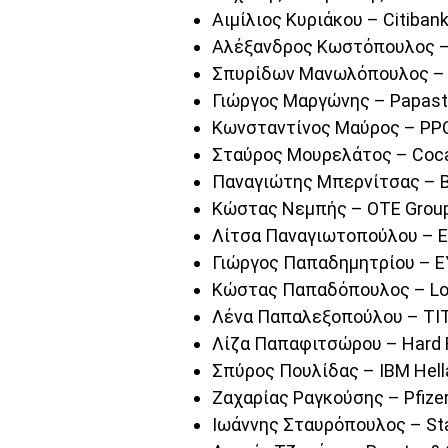
Αιμίλιος Κυριάκου – Citiban
Αλέξανδρος Κωστόπουλος – 
Σπυρίδων Μανωλόπουλος – 
Γιώργος Μαργώνης – Papast
Κωνσταντίνος Μαύρος – PP
Σταύρος Μουρελάτος – Coca
Παναγιώτης Μπερνίτσας – B
Κώστας Νεμπής – OTE Grou
Λίτσα Παναγιωτοπούλου – E.V
Γιώργος Παπαδημητρίου – E
Κώστας Παπαδόπουλος – Lock
Λένα Παπαλεξοπούλου – Τ
Λίζα Παπαφιτσώρου – Hard 
Σπύρος Πουλίδας – IBM Hell
Ζαχαρίας Ραγκούσης – Pfizer
Ιωάννης Σταυρόπουλος – Sta