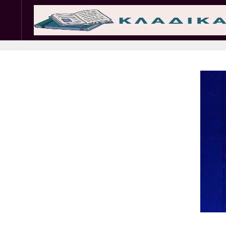
Σωματεία
Εμπ. 