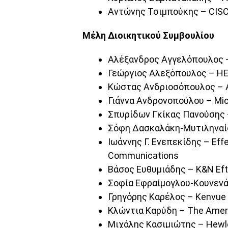
Αντώνης Τσιμπούκης – CISC
Μέλη Διοικητικού Συμβουλίου
Αλέξανδρος Αγγελόπουλος –
Γεώργιος Αλεξόπουλος – HE
Κώστας Ανδριοσόπουλος – A
Γιάννα Ανδρονoπούλου – Mic
Σπυρίδων Γκίκας Πανούσης 
Σόφη Δασκαλάκη-Μυτιληναίο
Ιωάννης Γ. Ενεπεκίδης – Eff
Communications
Βάσος Ευθυμιάδης – K&N Eft
Σοφία Εφραίμογλου-Κουνενάκ
Γρηγόρης Καρέλος – Kenvue
Κλώντια Καρύδη – The Ameri
Μιχάλης Κασιμιώτης – Hewle