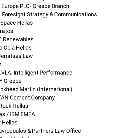
k Europe PLC- Greece Branch
Foresight Strategy & Communications
Space Hellas
ratos
C Renewables
-Cola Hellas
ernitsas Law
p
I.A. Intelligent Performance
Y Greece
heed Martin (International)
ΙΤΑΝ Cement Company
Rock Hellas
as / IBM EMEA
 Hellas
vropoulos & Partners Law Office