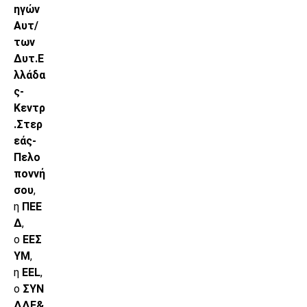
ηγών
Αυτ/
των
Δυτ.Ε
λλάδα
ς-
Κεντρ
.Στερ
εάς-
Πελο
ποννή
σου
,
η
ΠΕΕ
Δ
,
ο
ΕΕΣ
ΥΜ
,
η
EEL
,
ο
ΣΥΝ
ΔΔΕ&