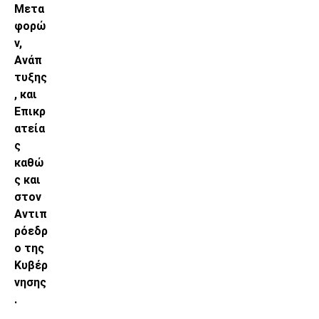
Μετα
φορώ
ν,
Ανάπ
τυξης
, και
Επικρ
ατεία
ς
καθώ
ς και
στον
Αντιπ
ρόεδρ
ο της
Κυβέρ
νησης
.