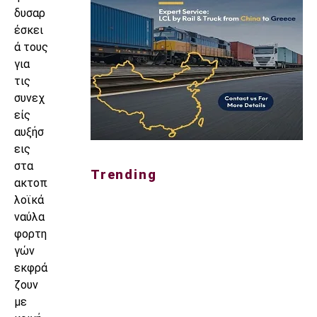
δυσαρ
έσκει
ά τους
για
τις
συνεχ
είς
αυξήσ
εις
στα
Trending
ακτοπ
λοϊκά
ναύλα
φορτη
γών
εκφρά
ζουν
με