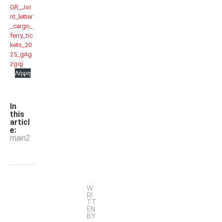
GR_Joi
nt_letter
_cargo_
ferry_tic
kets_20
25_gAg
zgqj
Λήψη
In
this
articl
e:
main2
W
RI
TT
EN
BY