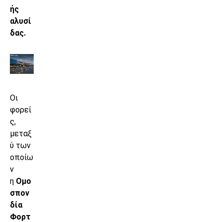
ής
αλυσί
δας.
Οι
φορεί
ς,
μεταξ
ύ των
οποίω
ν
η
Ομο
σπον
δία
Φορτ