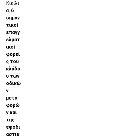
Κικίλι
α,
6
σημαν
τικοί
επαγγ
ελματ
ικοί
φορεί
ς του
κλάδο
υ των
οδικώ
ν
μετα
φορώ
ν και
της
εφοδι
αστικ