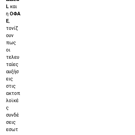
L
και
η
ΟΦΑ
Ε
,
τονίζ
ουν
πως
οι
τελευ
ταίες
αυξήσ
εις
στις
ακτοπ
λοϊκέ
ς
συνδέ
σεις
εσωτ