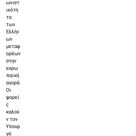
ωνιστ
ικότη
τα
των
Ελλήν
ων
μεταφ
ορέων
στην
ευρω
παϊκή
αγορά.
Οι
φορεί
ς
καλού
ν τον
Υπουρ
γό: