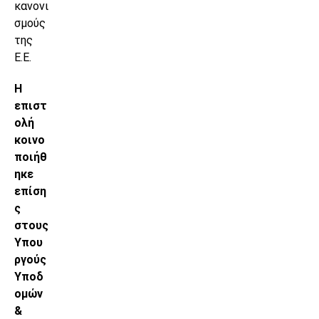
κανονι
σμούς
της
Ε.Ε.
Η
επιστ
ολή
κοινο
ποιήθ
ηκε
επίση
ς
στους
Υπου
ργούς
Υποδ
ομών
&