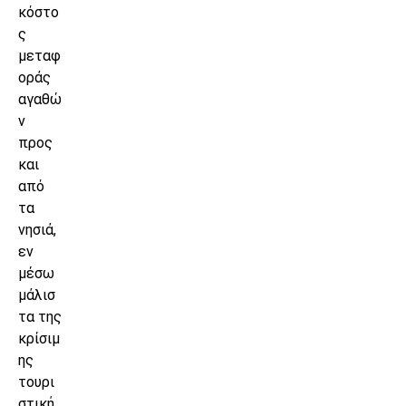
κόστο
ς
μεταφ
οράς
αγαθώ
ν
προς
και
από
τα
νησιά,
εν
μέσω
μάλισ
τα της
κρίσιμ
ης
τουρι
στική