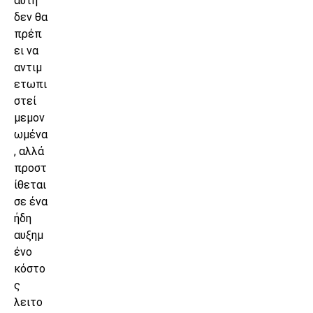
αυτή
δεν θα
πρέπ
ει να
αντιμ
ετωπι
στεί
μεμον
ωμένα
, αλλά
προστ
ίθεται
σε ένα
ήδη
αυξημ
ένο
κόστο
ς
λειτο