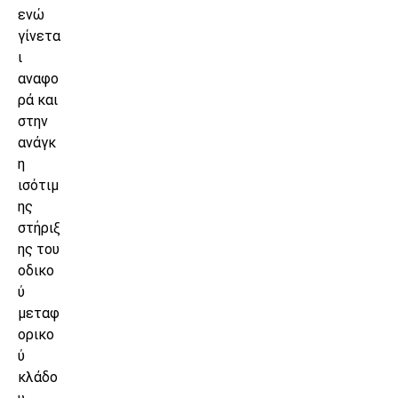
ενώ
γίνετα
ι
αναφο
ρά και
στην
ανάγκ
η
ισότιμ
ης
στήριξ
ης του
οδικο
ύ
μεταφ
ορικο
ύ
κλάδο