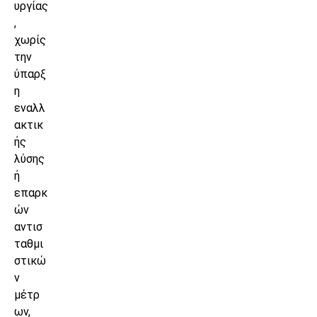
υργίας
,
χωρίς
την
ύπαρξ
η
εναλλ
ακτικ
ής
λύσης
ή
επαρκ
ών
αντισ
ταθμι
στικώ
ν
μέτρ
ων,