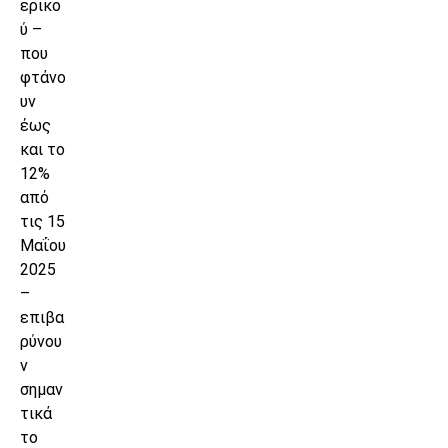
ερικο
ύ –
που
φτάνο
υν
έως
και το
12%
από
τις 15
Μαΐου
2025
–
επιβα
ρύνου
ν
σημαν
τικά
το