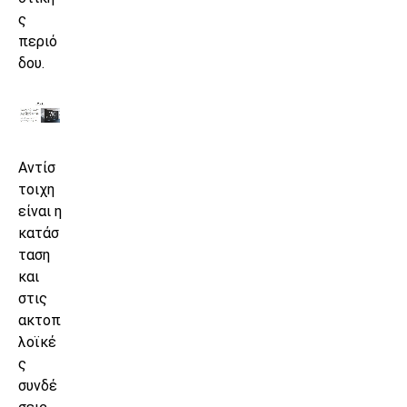
ς
περιό
δου.
Αντίσ
τοιχη
είναι η
κατάσ
ταση
και
στις
ακτοπ
λοϊκέ
ς
συνδέ