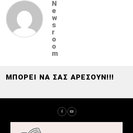
N
e
w
s
r
o
o
m
ΜΠΟΡΕΙ ΝΑ ΣΑΣ ΑΡΕΣΟΥΝ!!!