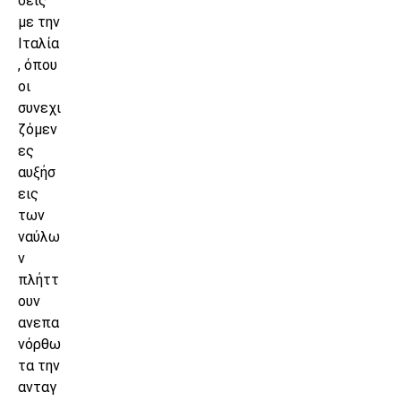
σεις
με την
Ιταλία
, όπου
οι
συνεχι
ζόμεν
ες
αυξήσ
εις
των
ναύλω
ν
πλήττ
ουν
ανεπα
νόρθω
τα την
ανταγ