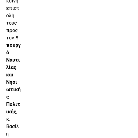
κοινή
επιστ
ολή
τους
προς
τον
Υ
πουργ
ό
Ναυτι
λίας
και
Νησι
ωτική
ς
Πολιτ
ικής
,
κ.
Βασίλ
η