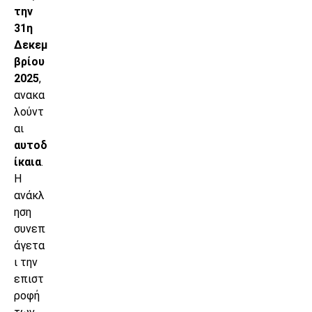
την
31η
Δεκεμ
βρίου
2025
,
ανακα
λούντ
αι
αυτοδ
ίκαια
.
Η
ανάκλ
ηση
συνεπ
άγετα
ι την
επιστ
ροφή