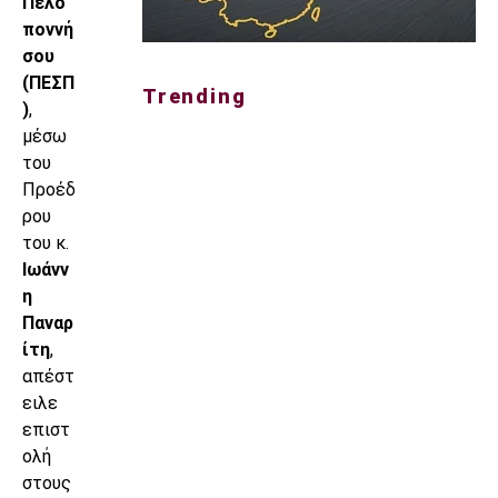
Πελο
ποννή
σου
(ΠΕΣΠ
Trending
)
,
μέσω
του
Προέδ
ρου
του κ.
Ιωάνν
η
Παναρ
ίτη
,
απέστ
ειλε
επιστ
ολή
στους