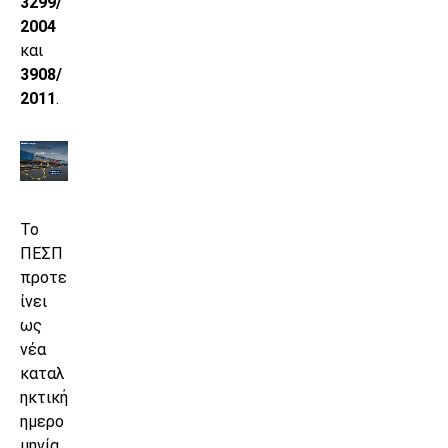
3299/
2004
και
3908/
2011
.
Το
ΠΕΣΠ
προτε
ίνει
ως
νέα
καταλ
ηκτική
ημερο
μηνία