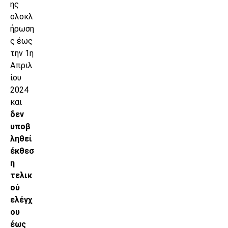
ης
ολοκλ
ήρωση
ς έως
την 1η
Απριλ
ίου
2024
και
δεν
υποβ
ληθεί
έκθεσ
η
τελικ
ού
ελέγχ
ου
έως