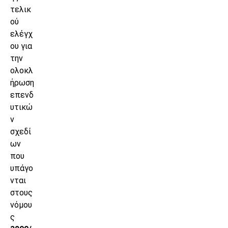
τελικ
ού
ελέγχ
ου για
την
ολοκλ
ήρωση
επενδ
υτικώ
ν
σχεδί
ων
που
υπάγο
νται
στους
νόμου
ς