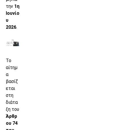
την
1η
Ιουνίο
υ
2026
.
Το
αίτημ
α
βασίζ
εται
στη
διάτα
ξη του
Άρθρ
ου 74