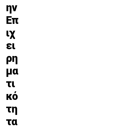
ην
Επ
ιχ
ει
ρη
μα
τι
κό
τη
τα