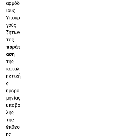
αρμόδ
ιους
Υπουρ
γούς
ζητών
τας
παράτ
αση
της
καταλ
ηκτική
ς
ημερο
μηνίας
υποβο
λής
της
έκθεσ
ης