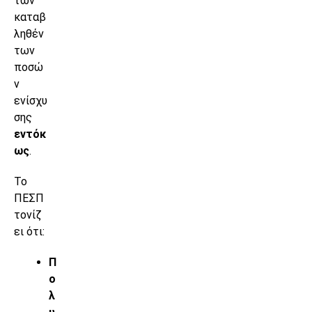
των
καταβ
ληθέν
των
ποσώ
ν
ενίσχυ
σης
εντόκ
ως
.
Το
ΠΕΣΠ
τονίζ
ει ότι:
Π
ο
λ