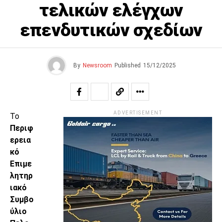
τελικών ελέγχων
επενδυτικών σχεδίων
By
Newsroom
Published
15/12/2025
ADVERTISEMENT
Το
Περιφ
ερεια
κό
Επιμε
λητηρ
ιακό
Συμβο
ύλιο