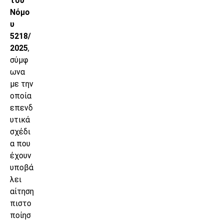
του
Νόμο
υ
5218/
2025
,
σύμφ
ωνα
με την
οποία
επενδ
υτικά
σχέδι
α που
έχουν
υποβά
λει
αίτηση
πιστο
ποίησ