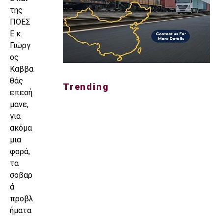
της
ΠΟΕΣ
Ε κ.
Γιώργ
ος
Καββα
θάς
Trending
επεσή
μανε,
για
ακόμα
μια
φορά,
τα
σοβαρ
ά
προβλ
ήματα