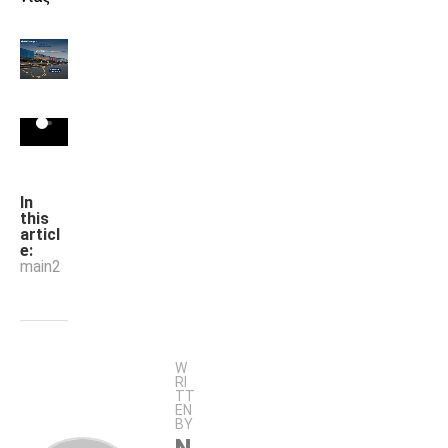
In
this
articl
e:
main2
W
RI
TT
EN
BY