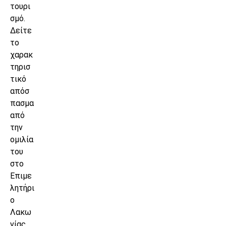
τουρι
σμό.
Δείτε
το
χαρακ
τηρισ
τικό
απόσ
πασμα
από
την
ομιλία
του
στο
Επιμε
λητήρι
ο
Λακω
νίας