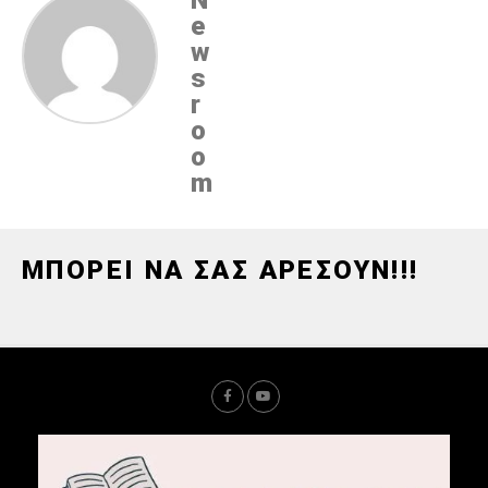
N
e
w
s
r
o
o
m
ΜΠΟΡΕΙ ΝΑ ΣΑΣ ΑΡΕΣΟΥΝ!!!