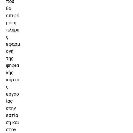
που
θα
επιφέ
ρει η
πλήρη
ς
εφαρμ
ογή
της
ψηφια
κής
κάρτα
ς
εργασ
ίας
στην
εστία
ση και
στον